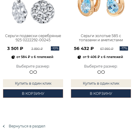
Серьги подвески серебряные
Серьги золотые 585 с
925 0222292-00245
топазами и аметистами
2101828М00900
3 501 ₽
56 432 ₽
-10%
-17%
3 890 ₽
67 990 ₽
от
584 ₽
x 6 платежей
от
9 406 ₽
x 6 платежей
Выберите размер
:
Выберите размер
:
Купить в один клик
Купить в один клик
В КОРЗИНУ
В КОРЗИНУ
Вернуться в раздел