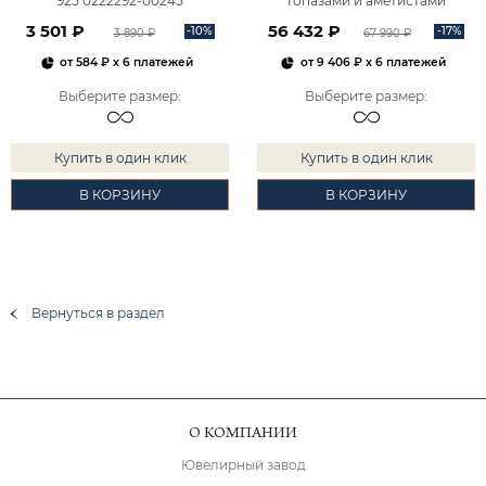
925 0222292-00245
топазами и аметистами
2101828М00900
3 501 ₽
56 432 ₽
-10%
-17%
3 890 ₽
67 990 ₽
от
584 ₽
x 6 платежей
от
9 406 ₽
x 6 платежей
Выберите размер
:
Выберите размер
:
Купить в один клик
Купить в один клик
В КОРЗИНУ
В КОРЗИНУ
Вернуться в раздел
О КОМПАНИИ
Ювелирный завод