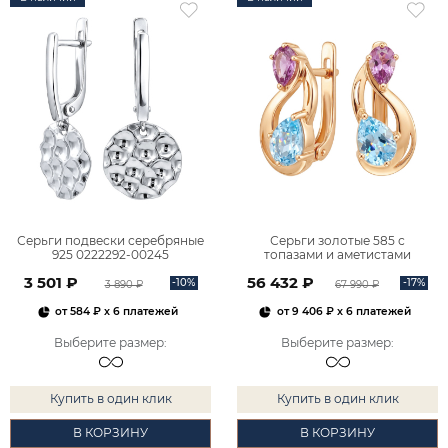
Серьги подвески серебряные
Серьги золотые 585 с
925 0222292-00245
топазами и аметистами
2101828М00900
3 501 ₽
56 432 ₽
-10%
-17%
3 890 ₽
67 990 ₽
от
584 ₽
x 6 платежей
от
9 406 ₽
x 6 платежей
Выберите размер
:
Выберите размер
:
Купить в один клик
Купить в один клик
В КОРЗИНУ
В КОРЗИНУ