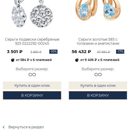
Серьги подвески серебряные
Серьги золотые 585 с
925 0222292-00245
топазами и аметистами
2101828М00900
3 501 ₽
56 432 ₽
-10%
-17%
3 890 ₽
67 990 ₽
от
584 ₽
x 6 платежей
от
9 406 ₽
x 6 платежей
Выберите размер
:
Выберите размер
:
Купить в один клик
Купить в один клик
В КОРЗИНУ
В КОРЗИНУ
Вернуться в раздел