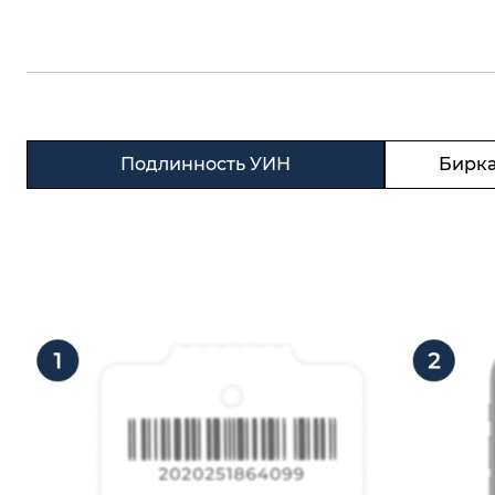
Подлинность УИН
Бирка