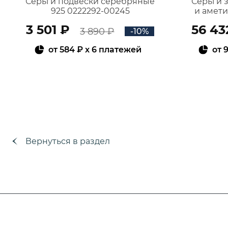
Серьги подвески серебряные
Серьги 
925 0222292-00245
и амет
3 501 ₽
56 43
3 890 ₽
-10%
от
584 ₽
x 6 платежей
от
9
В КОРЗИНУ
Вернуться в раздел