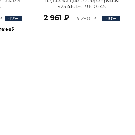
топазами
Подвеска цветок серебряная
0
925 4101803Л00245
2 961 ₽
₽
3 290 ₽
-17%
-10%
атежей
В КОРЗИНУ