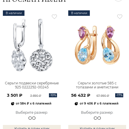
ПРОСМАТРИВАЛИ
В наличии
В наличии
Серьги подвески серебряные
Серьги золотые 585 с
925 0222292-00245
топазами и аметистами
2101828М00900
3 501 ₽
56 432 ₽
-10%
-17%
3 890 ₽
67 990 ₽
от
584 ₽
x 6 платежей
от
9 406 ₽
x 6 платежей
Выберите размер
:
Выберите размер
:
Купить в один клик
Купить в один клик