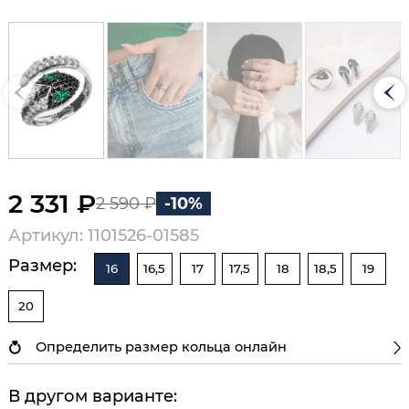
2 331 ₽
2 590 ₽
-10%
Артикул: 1101526-01585
Размер:
16
16,5
17
17,5
18
18,5
19
20
Определить размер кольца онлайн
В другом варианте: