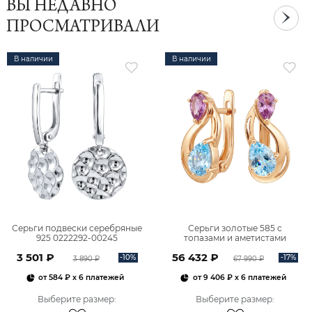
ВЫ НЕДАВНО
ПРОСМАТРИВАЛИ
В наличии
В наличии
Серьги подвески серебряные
Серьги золотые 585 с
925 0222292-00245
топазами и аметистами
2101828М00900
3 501 ₽
56 432 ₽
-10%
-17%
3 890 ₽
67 990 ₽
от
584 ₽
x 6 платежей
от
9 406 ₽
x 6 платежей
Выберите размер
:
Выберите размер
: