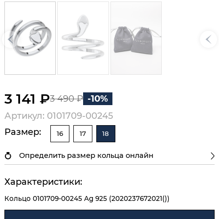
3 141 ₽
3 490 ₽
-10%
Артикул: 0101709-00245
Размер:
16
17
18
Определить размер кольца онлайн
Характеристики:
Кольцо 0101709-00245 Ag 925 (2020237672021())