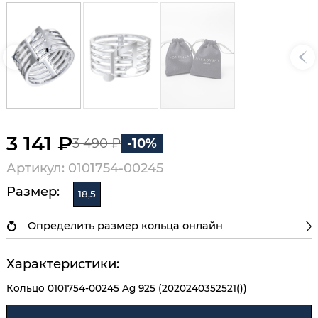
3 141 ₽
3 490 ₽
-10%
Артикул: 0101754-00245
Размер:
18,5
Определить размер кольца онлайн
Характеристики:
Кольцо 0101754-00245 Ag 925 (2020240352521())