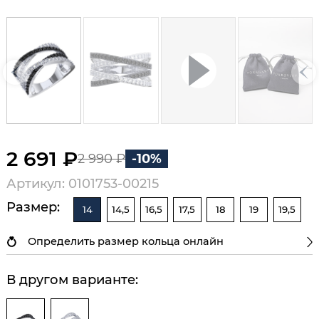
2 691 ₽
2 990 ₽
-10%
Артикул: 0101753-00215
Размер:
14
14,5
16,5
17,5
18
19
19,5
Определить размер кольца онлайн
В другом варианте: