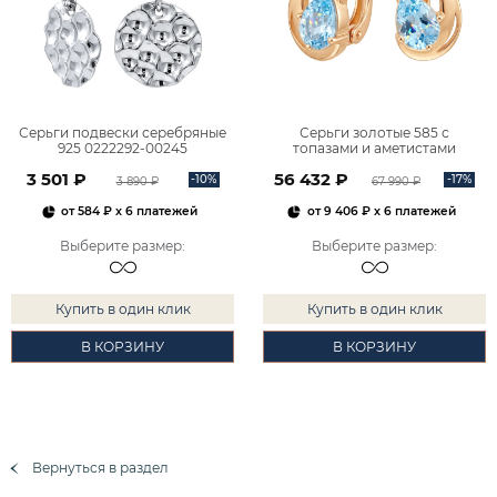
Серьги подвески серебряные
Серьги золотые 585 с
925 0222292-00245
топазами и аметистами
2101828М00900
3 501 ₽
56 432 ₽
-10%
-17%
3 890 ₽
67 990 ₽
от
584 ₽
x 6 платежей
от
9 406 ₽
x 6 платежей
Выберите размер
:
Выберите размер
:
Купить в один клик
Купить в один клик
В КОРЗИНУ
В КОРЗИНУ
Вернуться в раздел