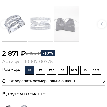
2 871 ₽
3 190 ₽
-10%
Артикул: 1101617-00775
Размер:
16
17
17,5
18
18,5
19
19,5
Определить размер кольца онлайн
В другом варианте: