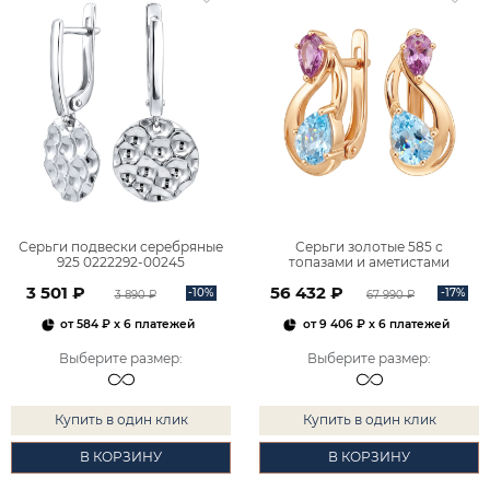
Серьги подвески серебряные
Серьги золотые 585 с
925 0222292-00245
топазами и аметистами
2101828М00900
3 501 ₽
56 432 ₽
-10%
-17%
3 890 ₽
67 990 ₽
от
584 ₽
x 6 платежей
от
9 406 ₽
x 6 платежей
Выберите размер
:
Выберите размер
:
Купить в один клик
Купить в один клик
В КОРЗИНУ
В КОРЗИНУ