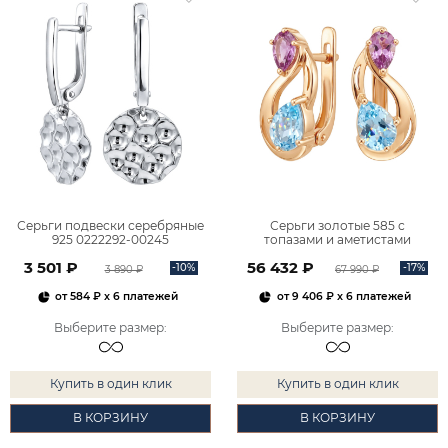
Серьги подвески серебряные
Серьги золотые 585 с
925 0222292-00245
топазами и аметистами
2101828М00900
3 501 ₽
56 432 ₽
-10%
-17%
3 890 ₽
67 990 ₽
от
584 ₽
x 6 платежей
от
9 406 ₽
x 6 платежей
Выберите размер
:
Выберите размер
:
Купить в один клик
Купить в один клик
В КОРЗИНУ
В КОРЗИНУ