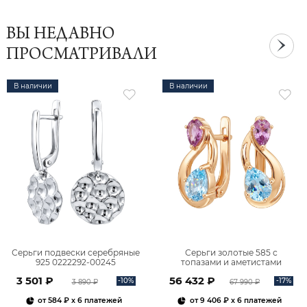
ВЫ НЕДАВНО
ПРОСМАТРИВАЛИ
В наличии
В наличии
Серьги подвески серебряные
Серьги золотые 585 с
925 0222292-00245
топазами и аметистами
2101828М00900
3 501 ₽
56 432 ₽
-10%
-17%
3 890 ₽
67 990 ₽
от
584 ₽
x 6 платежей
от
9 406 ₽
x 6 платежей