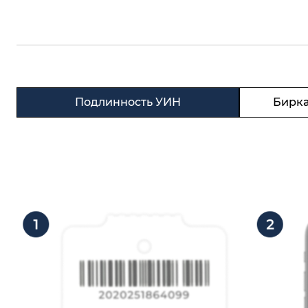
Подлинность УИН
Бирка