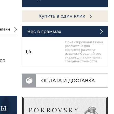
Купить в один клик
нлайн
Вес в граммах
Ориентировочная цена
рассчитана для
среднего размера
1,4
изделия. Средний вес
указан для понимания
,00
средней стоимости.
ОПЛАТА И ДОСТАВКА