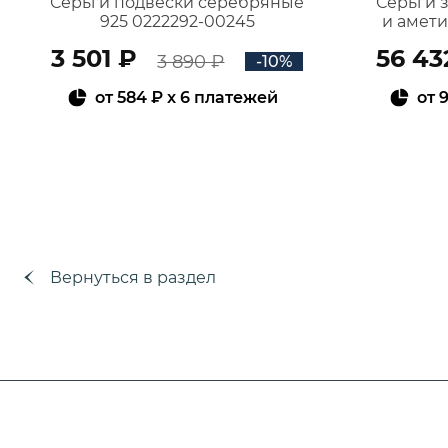
Серьги подвески серебряные
Серьги 
925 0222292-00245
и амет
3 501 ₽
56 43
3 890 ₽
-10%
от
584 ₽
x 6 платежей
от
9
В КОРЗИНУ
Вернуться в раздел