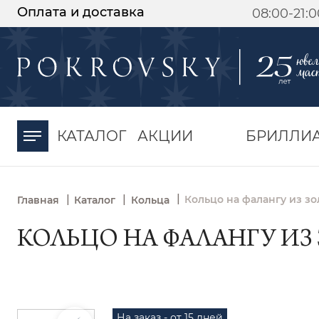
Оплата и доставка
08:00-21:
-30%
от 15 дней с
момента оплаты
КАТАЛОГ
АКЦИИ
БРИЛЛИ
|
|
|
Кольцо на фалангу из зо
Главная
Каталог
Кольца
КОЛЬЦО НА ФАЛАНГУ ИЗ З
На заказ - от 15 дней