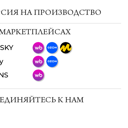
РСИЯ НА ПРОИЗВОДСТВО
 МАРКЕТПЛЕЙСАХ
SKY
ChatApp
y
online
INS
Мессенджеры
Свяжитесь с нами через любой удобный
мессенджер!
ЕДИНЯЙТЕСЬ К НАМ
Телеграм
Макс
ВКонтакте