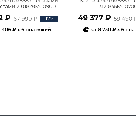
золотые 585 с топазами
Колье золотое 585 с 
истами 2101828М00900
3121836М0070
2 ₽
49 377 ₽
67 990 ₽
59 490 
-17%
 406 ₽
x 6 платежей
от
8 230 ₽
x 6 пл
В КОРЗИНУ
В КОРЗИНУ