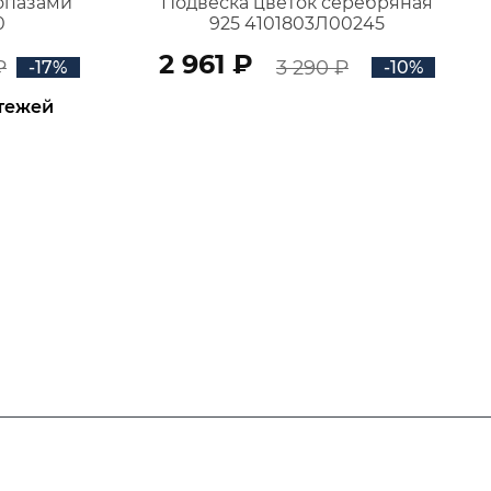
топазами
Подвеска цветок серебряная
0
925 4101803Л00245
2 961 ₽
₽
3 290 ₽
-17%
-10%
атежей
В КОРЗИНУ