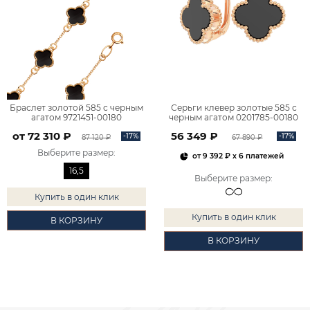
Браслет золотой 585 с черным
Серьги клевер золотые 585 с
агатом 9721451-00180
черным агатом 0201785-00180
от 72 310 ₽
56 349 ₽
-17%
-17%
87 120 ₽
67 890 ₽
Выберите размер
:
от
9 392 ₽
x 6 платежей
16,5
Выберите размер
:
Купить в один клик
Купить в один клик
В КОРЗИНУ
В КОРЗИНУ