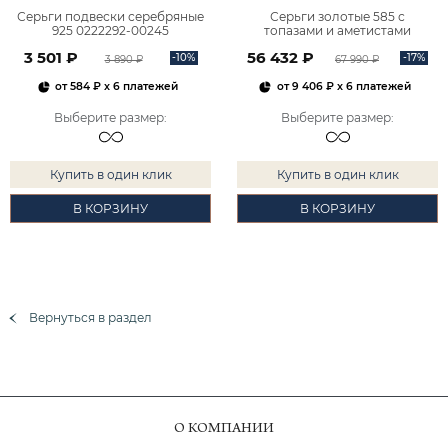
Серьги подвески серебряные
Серьги золотые 585 с
925 0222292-00245
топазами и аметистами
2101828М00900
3 501 ₽
56 432 ₽
-10%
-17%
3 890 ₽
67 990 ₽
от
584 ₽
x 6 платежей
от
9 406 ₽
x 6 платежей
Выберите размер
:
Выберите размер
:
Купить в один клик
Купить в один клик
В КОРЗИНУ
В КОРЗИНУ
Вернуться в раздел
О КОМПАНИИ