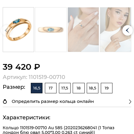
39 420 ₽
Артикул: 1101519-00710
Размер:
16,5
17
17,5
18
18,5
19
Определить размер кольца онлайн
Характеристики:
Кольцо 1101519-00710 Au 585 (2020236268041 (1 Топаз
лондон блю овал 5,00*3,00 0,263 ct синий))