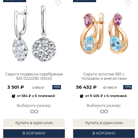
Серьги подвески серебряные
Серьги золотые 585 с
925 0222292-00245
топазами и аметистами
2101828М00900
3 501 ₽
56 432 ₽
-10%
-17%
3 890 ₽
67 990 ₽
от
584 ₽
x 6 платежей
от
9 406 ₽
x 6 платежей
Выберите размер
:
Выберите размер
:
Купить в один клик
Купить в один клик
В КОРЗИНУ
В КОРЗИНУ