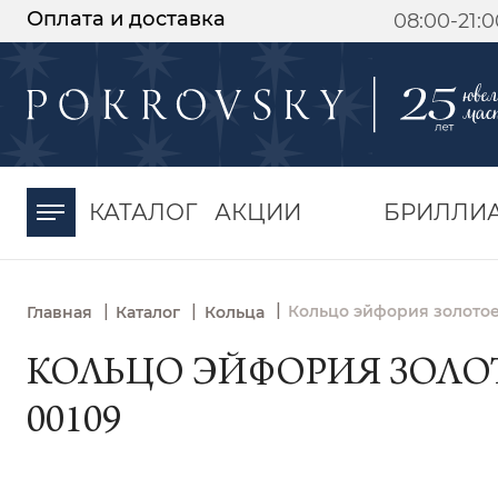
Оплата и доставка
08:00-21:
-30%
от 15 дней с
момента оплаты
КАТАЛОГ
АКЦИИ
БРИЛЛИ
|
|
|
Кольцо эйфория золотое 
Главная
Каталог
Кольца
КОЛЬЦО ЭЙФОРИЯ ЗОЛОТ
00109