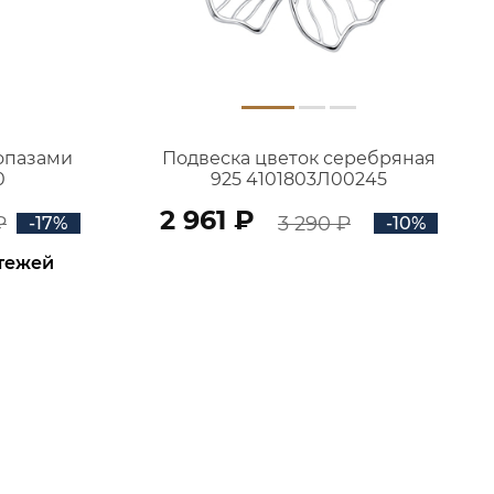
топазами
Подвеска цветок серебряная
0
925 4101803Л00245
2 961 ₽
₽
3 290 ₽
-17%
-10%
атежей
В КОРЗИНУ