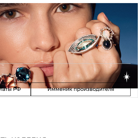
латы РФ
Имменик производителя