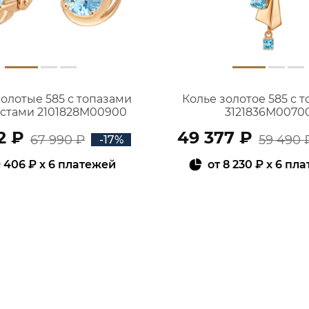
золотые 585 с топазами
Колье золотое 585 с 
истами 2101828М00900
3121836М0070
2 ₽
49 377 ₽
67 990 ₽
59 490 
-17%
 406 ₽
x 6 платежей
от
8 230 ₽
x 6 пл
В КОРЗИНУ
В КОРЗИНУ