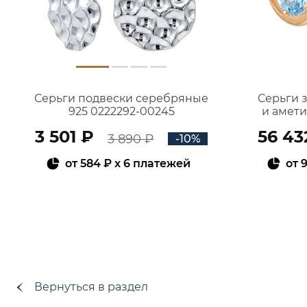
Серьги подвески серебряные
Серьги 
925 0222292-00245
и амет
3 501 ₽
56 43
3 890 ₽
-10%
от
584 ₽
x 6 платежей
от
9
В КОРЗИНУ
Вернуться в раздел