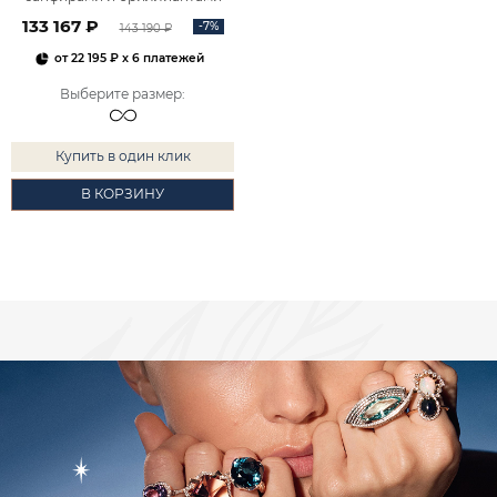
2101143-00052
133 167 ₽
-7%
143 190 ₽
от
22 195 ₽
x 6 платежей
Выберите размер
:
Купить в один клик
В КОРЗИНУ