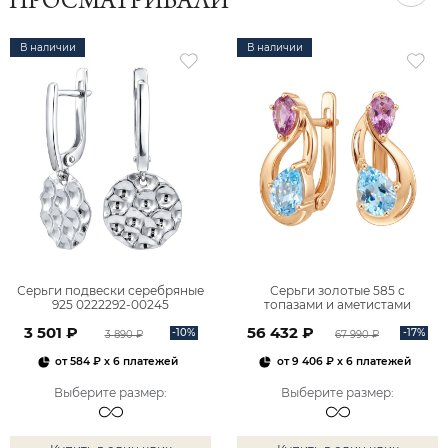
ПРОСМАТРИВАЛИ
В наличии
В наличии
Серьги подвески серебряные
Серьги золотые 585 с
925 0222292-00245
топазами и аметистами
2101828М00900
3 501 ₽
56 432 ₽
-10%
-17%
3 890 ₽
67 990 ₽
от
584 ₽
x 6 платежей
от
9 406 ₽
x 6 платежей
Выберите размер
:
Выберите размер
: