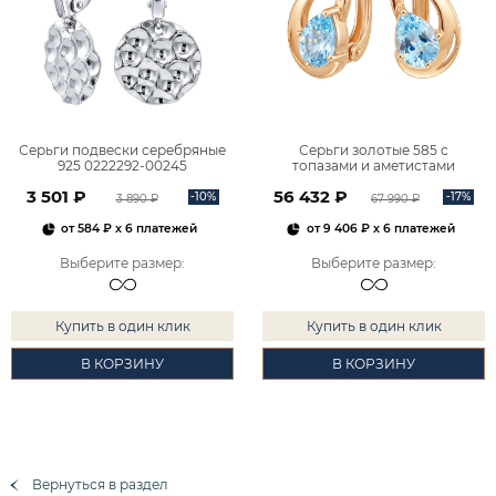
Серьги подвески серебряные
Серьги золотые 585 с
925 0222292-00245
топазами и аметистами
2101828М00900
3 501 ₽
56 432 ₽
-10%
-17%
3 890 ₽
67 990 ₽
от
584 ₽
x 6 платежей
от
9 406 ₽
x 6 платежей
Выберите размер
:
Выберите размер
:
Купить в один клик
Купить в один клик
В КОРЗИНУ
В КОРЗИНУ
Вернуться в раздел