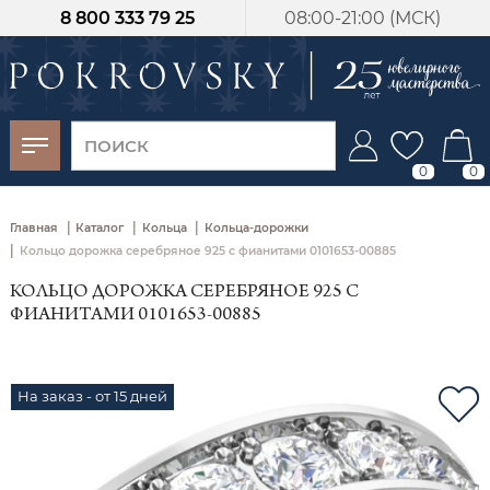
8 800 333 79 25
08:00-21:00 (МСК)
-30%
от 15 дней с
момента оплаты
0
0
|
|
|
Главная
Каталог
Кольца
Кольца-дорожки
|
Кольцо дорожка серебряное 925 с фианитами 0101653-00885
КОЛЬЦО ДОРОЖКА СЕРЕБРЯНОЕ 925 С
ФИАНИТАМИ 0101653-00885
На заказ - от 15 дней