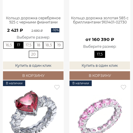
Кольцо дорожка серебряное
Кольцо дорожка золотая 585 с
925 с черными фианитами
бриллиантами 9101401-02730
1100727-00205
2 421 ₽
-10%
2 690 ₽
Выберите размер
:
от 160 390 ₽
16,5
17
17,5
18
18,5
19
Выберите размер
:
20
17,5
Купить в один клик
Купить в один клик
В КОРЗИНУ
В КОРЗИНУ
В наличии
В наличии