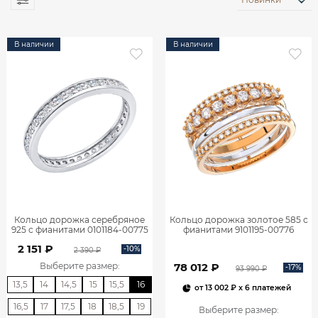
В наличии
В наличии
Кольцо дорожка серебряное
Кольцо дорожка золотое 585 с
925 с фианитами 0101184-00775
фианитами 9101195-00776
2 151 ₽
-10%
2 390 ₽
78 012 ₽
Выберите размер
:
-17%
93 990 ₽
13,5
14
14,5
15
15,5
16
от
13 002 ₽
x 6 платежей
16,5
17
17,5
18
18,5
19
Выберите размер
: