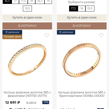
16,5
17
17,5
18
18,5
19
Выберите размер
:
19,5
17,5
18
19,5
Купить в один клик
Купить в один клик
В КОРЗИНУ
В КОРЗИНУ
В наличии
В наличии
Лучшая цена
Кольцо дорожка золотое 585 с
Кольцо дорожка золотое 585 с
фианитами 0101735-00770
бриллиантами 0101184-00000
12 691 ₽
-17%
15 290 ₽