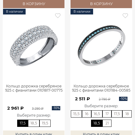
В КОРЗИНУ
В КОРЗИНУ
В наличии
В наличии
Кольцо дорожка серебряное
Кольцо дорожка серебряное
925 с фианитами 0101817-00775
925 с фианитами 0101184-00585
2 511 ₽
-10%
2 790 ₽
Выберите размер
:
2 961 ₽
-10%
3 290 ₽
15,5
16
16,5
17
17,5
18
Выберите размер
:
17,5
18,5
19,5
18,5
21
Купить в один клик
Купить в один клик