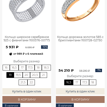
Кольцо широкое серебряное
Кольцо дорожка золотое 585 с
925 с фианитами 1100576-00775
бриллиантами 1100728-02730
5 931 ₽
-10%
6 590 ₽
от
989 ₽
x 6 платежей
Выберите размер
:
16
16,5
17
17,5
18
18,5
54 210 ₽
-7%
58 290 ₽
19
19,5
20
20,5
21
Выберите размер
:
21,5
22
16,5
17
17,5
18
Купить в один клик
Купить в один клик
В КОРЗИНУ
В КОРЗИНУ
В наличии
В наличии