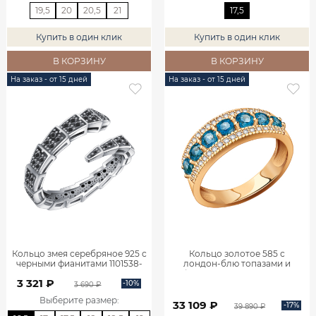
19,5
20
20,5
21
17,5
Купить в один клик
Купить в один клик
В КОРЗИНУ
В КОРЗИНУ
На заказ - от 15 дней
На заказ - от 15 дней
Кольцо змея серебряное 925 с
Кольцо золотое 585 с
черными фианитами 1101538-
лондон‑блю топазами и
00205
фианитами 1101143-00740
3 321 ₽
-10%
3 690 ₽
Выберите размер
:
33 109 ₽
-17%
39 890 ₽