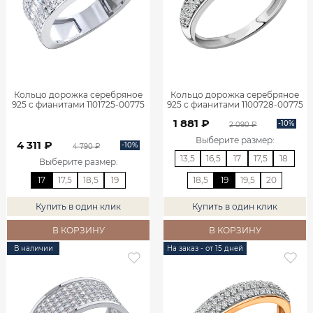
Кольцо дорожка серебряное
Кольцо дорожка серебряное
925 с фианитами 1101725-00775
925 с фианитами 1100728-00775
1 881 ₽
-10%
2 090 ₽
Выберите размер
:
4 311 ₽
-10%
4 790 ₽
13,5
16,5
17
17,5
18
Выберите размер
:
17
17,5
18,5
19
18,5
19
19,5
20
Купить в один клик
Купить в один клик
В КОРЗИНУ
В КОРЗИНУ
В наличии
На заказ - от 15 дней