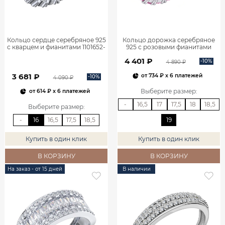
Кольцо сердце серебряное 925
Кольцо дорожка серебряное
с кварцем и фианитами 1101652-
925 с розовыми фианитами
04095
1101668-00785
4 401 ₽
-10%
4 890 ₽
3 681 ₽
от
734 ₽
x 6 платежей
-10%
4 090 ₽
Выберите размер
:
от
614 ₽
x 6 платежей
-
16,5
17
17,5
18
18,5
Выберите размер
:
-
16
16,5
17,5
18,5
19
Купить в один клик
Купить в один клик
В КОРЗИНУ
В КОРЗИНУ
На заказ - от 15 дней
В наличии