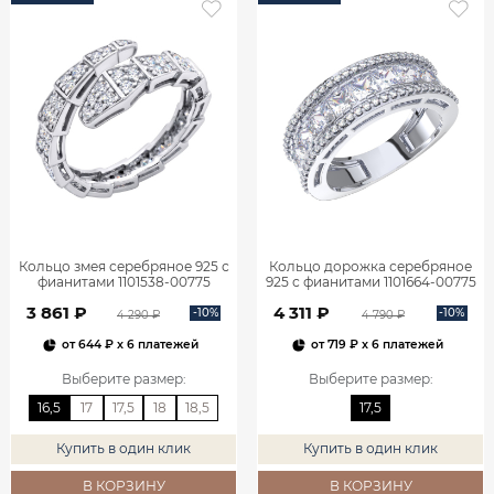
Кольцо змея серебряное 925 с
Кольцо дорожка серебряное
фианитами 1101538-00775
925 с фианитами 1101664-00775
3 861 ₽
4 311 ₽
-10%
-10%
4 290 ₽
4 790 ₽
от
644 ₽
x 6 платежей
от
719 ₽
x 6 платежей
Выберите размер
:
Выберите размер
:
16,5
17
17,5
18
18,5
17,5
Купить в один клик
Купить в один клик
В КОРЗИНУ
В КОРЗИНУ