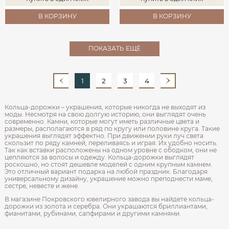
В КОРЗИНУ
В КОРЗИНУ
ПОКАЗАТЬ ЕЩЁ
1
2
3
4
Кольца-дорожки – украшения, которые никогда не выходят из
моды. Несмотря на свою долгую историю, они выглядят очень
современно. Камни, которые могут иметь различные цвета и
размеры, располагаются в ряд по кругу или половине круга. Такие
украшения выглядят эффектно. При движении руки луч света
скользит по ряду камней, переливаясь и играя. Их удобно носить.
Так как вставки расположены на одном уровне с ободком, они не
цепляются за волосы и одежду. Кольца-дорожки выглядят
роскошно, но стоят дешевле моделей с одним крупным камнем.
Это отличный вариант подарка на любой праздник. Благодаря
универсальному дизайну, украшение можно преподнести маме,
сестре, невесте и жене.
В магазине Покровского ювелирного завода вы найдете кольца-
дорожки из золота и серебра. Они украшаются бриллиантами,
фианитами, рубинами, сапфирами и другими камнями.