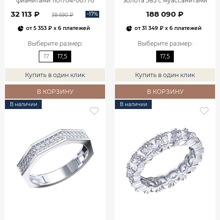
фианитами 1101704-00770
золота 585 с муассанитами
9100879-05432
32 113 ₽
188 090 ₽
-17%
38 690 ₽
от
5 353 ₽
x 6 платежей
от
31 349 ₽
x 6 платежей
Выберите размер
:
Выберите размер
:
17
17,5
17,5
Купить в один клик
Купить в один клик
В КОРЗИНУ
В КОРЗИНУ
В наличии
В наличии