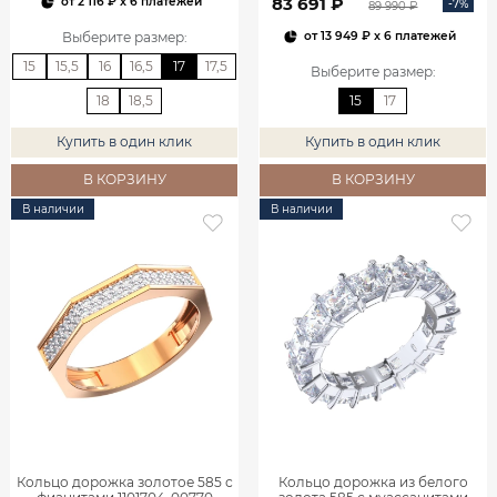
83 691 ₽
от
2 116 ₽
x 6 платежей
-7%
89 990 ₽
Выберите размер
:
от
13 949 ₽
x 6 платежей
15
15,5
16
16,5
17
17,5
Выберите размер
:
18
18,5
15
17
Купить в один клик
Купить в один клик
В КОРЗИНУ
В КОРЗИНУ
В наличии
В наличии
Кольцо дорожка золотое 585 с
Кольцо дорожка из белого