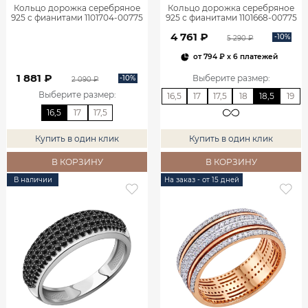
Кольцо дорожка серебряное
Кольцо дорожка серебряное
925 с фианитами 1101704-00775
925 с фианитами 1101668-00775
4 761 ₽
-10%
5 290 ₽
от
794 ₽
x 6 платежей
1 881 ₽
Выберите размер
:
-10%
2 090 ₽
Выберите размер
:
16,5
17
17,5
18
18,5
19
16,5
17
17,5
Купить в один клик
Купить в один клик
В КОРЗИНУ
В КОРЗИНУ
В наличии
На заказ - от 15 дней