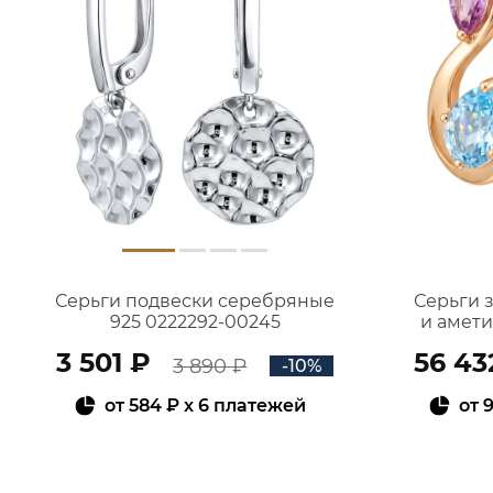
Серьги подвески серебряные
Серьги 
925 0222292-00245
и амет
3 501 ₽
56 43
3 890 ₽
-10%
от
584 ₽
x 6 платежей
от
9
В КОРЗИНУ