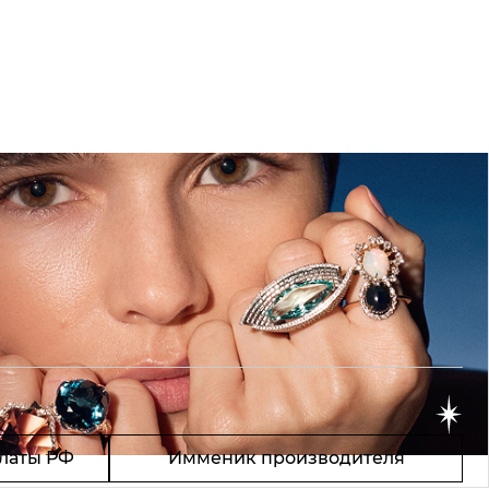
латы РФ
Имменик производителя