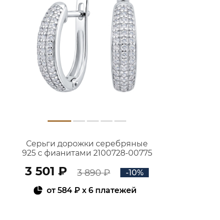
Серьги дорожки серебряные
925 с фианитами 2100728-00775
3 501 ₽
3 890 ₽
-10%
от
584 ₽
x 6 платежей
В КОРЗИНУ