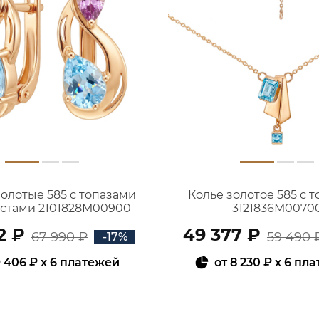
золотые 585 с топазами
Колье золотое 585 с 
истами 2101828М00900
3121836М0070
2 ₽
49 377 ₽
67 990 ₽
59 490 
-17%
 406 ₽
x 6 платежей
от
8 230 ₽
x 6 пл
В КОРЗИНУ
В КОРЗИНУ