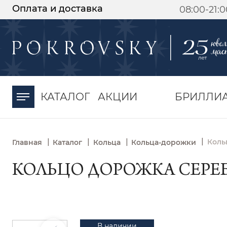
Оплата и доставка
08:00-21:
-30%
от 15 дней с
момента оплаты
КАТАЛОГ
АКЦИИ
БРИЛЛИ
|
|
|
|
Коль
Главная
Каталог
Кольца
Кольца-дорожки
КОЛЬЦО ДОРОЖКА СЕРЕБР
В наличии