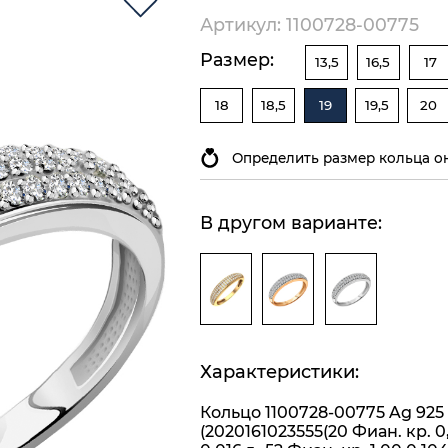
Артикул: 1100728-00775
Размер:
13,5
16,5
17
18
18,5
19
19,5
20
Определить размер кольца о
В другом варианте:
Характеристики:
Кольцо 1100728-00775 Ag 925
(2020161023555(20 Фиан. кр. 0