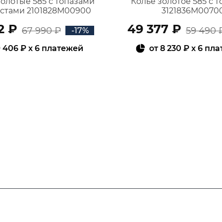
золотые 585 с топазами
Колье золотое 585 с 
истами 2101828М00900
3121836М0070
2 ₽
49 377 ₽
67 990 ₽
59 490 
-17%
 406 ₽
x 6 платежей
от
8 230 ₽
x 6 пл
В КОРЗИНУ
В КОРЗИНУ