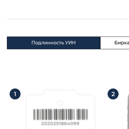
Подлинность УИН
Бирка