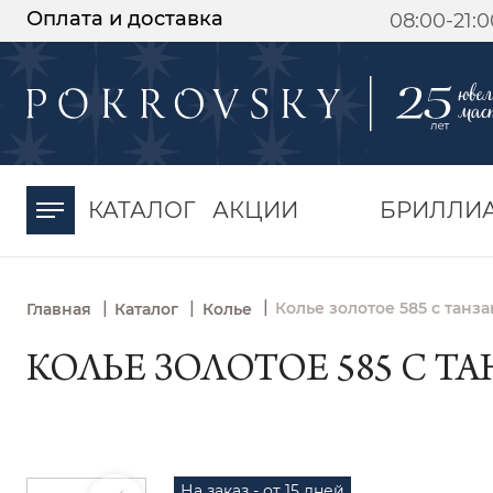
Оплата и доставка
08:00-21:
-30%
от 15 дней с
момента оплаты
КАТАЛОГ
АКЦИИ
БРИЛЛИ
|
|
|
Колье золотое 585 с танз
Главная
Каталог
Колье
КОЛЬЕ ЗОЛОТОЕ 585 С Т
На заказ - от 15 дней