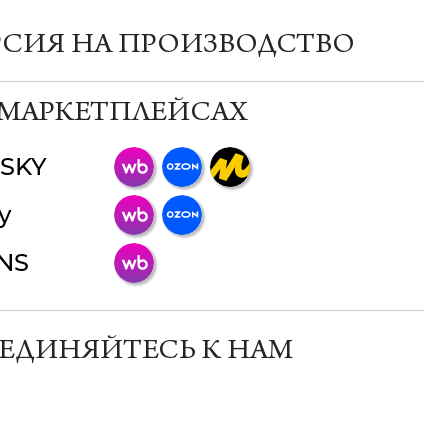
РСИЯ НА ПРОИЗВОДСТВО
 МАРКЕТПЛЕЙСАХ
SKY
ChatApp
y
online
INS
Мессенджеры
Свяжитесь с нами через любой удобный
мессенджер!
ЕДИНЯЙТЕСЬ К НАМ
Телеграм
Макс
ВКонтакте