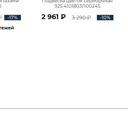
топазами
Подвеска цветок серебряная
0
925 4101803Л00245
2 961 ₽
₽
3 290 ₽
-17%
-10%
атежей
В КОРЗИНУ