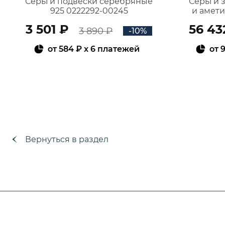
Серьги подвески серебряные
Серьги 
925 0222292-00245
и амет
3 501 ₽
56 43
3 890 ₽
-10%
от
584 ₽
x 6 платежей
от
9
В КОРЗИНУ
Вернуться в раздел