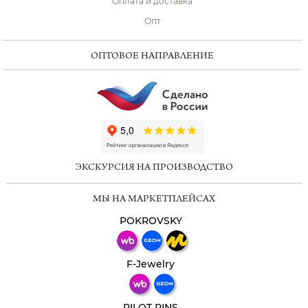
Оплата и доставка
Опт
ОПТОВОЕ НАПРАВЛЕНИЕ
ChatApp
online
ЭКСКУРСИЯ НА ПРОИЗВОДСТВО
Мессенджеры
МЫ НА МАРКЕТПЛЕЙСАХ
Свяжитесь с нами через любой удобный
мессенджер!
POKROVSKY
Телеграм
Макс
F-Jewelry
ВКонтакте
PILOT PINS