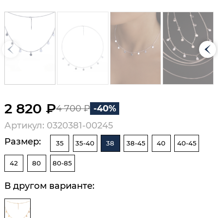
2 820 ₽
4 700 ₽
-40%
Артикул: 0320381-00245
Размер:
35
35-40
38
38-45
40
40-45
42
80
80-85
В другом варианте: