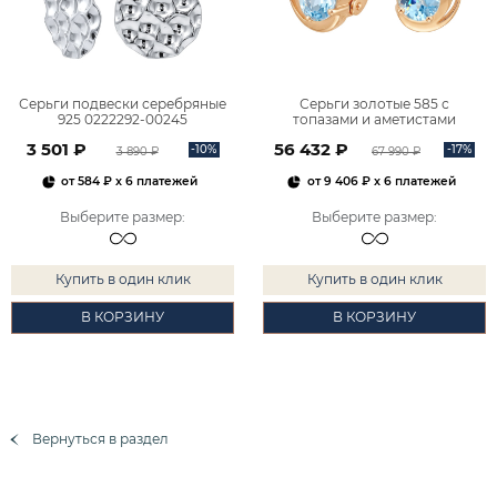
Серьги подвески серебряные
Серьги золотые 585 с
925 0222292-00245
топазами и аметистами
2101828М00900
3 501 ₽
56 432 ₽
-10%
-17%
3 890 ₽
67 990 ₽
от
584 ₽
x 6 платежей
от
9 406 ₽
x 6 платежей
Выберите размер
:
Выберите размер
:
Купить в один клик
Купить в один клик
В КОРЗИНУ
В КОРЗИНУ
Вернуться в раздел