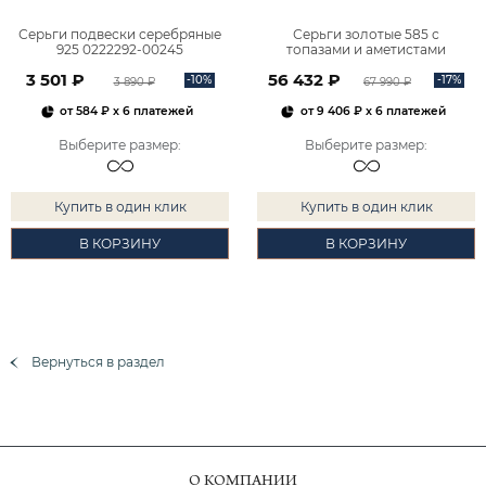
Серьги подвески серебряные
Серьги золотые 585 с
925 0222292-00245
топазами и аметистами
2101828М00900
3 501 ₽
56 432 ₽
-10%
-17%
3 890 ₽
67 990 ₽
от
584 ₽
x 6 платежей
от
9 406 ₽
x 6 платежей
Выберите размер
:
Выберите размер
:
Купить в один клик
Купить в один клик
В КОРЗИНУ
В КОРЗИНУ
Вернуться в раздел
О КОМПАНИИ