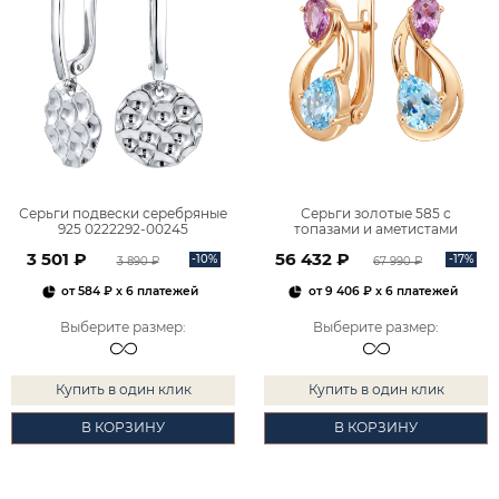
Серьги подвески серебряные
Серьги золотые 585 с
925 0222292-00245
топазами и аметистами
2101828М00900
3 501 ₽
56 432 ₽
-10%
-17%
3 890 ₽
67 990 ₽
от
584 ₽
x 6 платежей
от
9 406 ₽
x 6 платежей
Выберите размер
:
Выберите размер
:
Купить в один клик
Купить в один клик
В КОРЗИНУ
В КОРЗИНУ