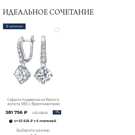
ИДЕАЛЬНОЕ СОЧЕТАНИЕ
В наличии
Серьги подвески из белого
золота 585 с бриллиантами
2,06 карата 2101800М06442
381 756 ₽
-7%
410 490 ₽
от
63 626 ₽
x 6 платежей
Выберите размер
: