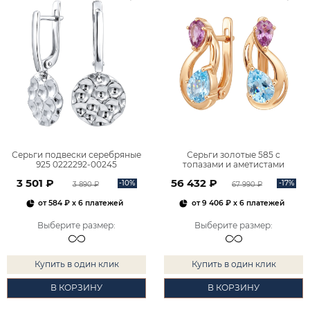
Серьги подвески серебряные
Серьги золотые 585 с
925 0222292-00245
топазами и аметистами
2101828М00900
3 501 ₽
56 432 ₽
-10%
-17%
3 890 ₽
67 990 ₽
от
584 ₽
x 6 платежей
от
9 406 ₽
x 6 платежей
Выберите размер
:
Выберите размер
:
Купить в один клик
Купить в один клик
В КОРЗИНУ
В КОРЗИНУ