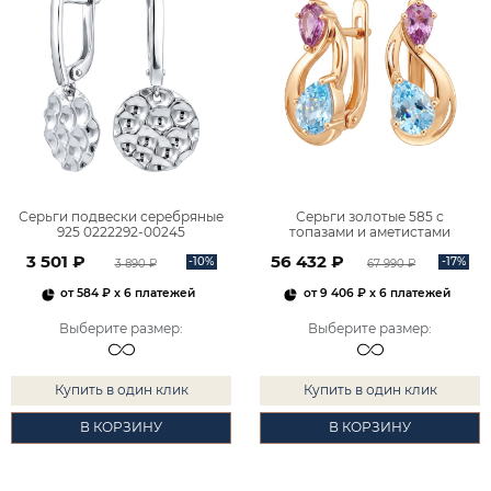
Серьги подвески серебряные
Серьги золотые 585 с
925 0222292-00245
топазами и аметистами
2101828М00900
3 501 ₽
56 432 ₽
-10%
-17%
3 890 ₽
67 990 ₽
от
584 ₽
x 6 платежей
от
9 406 ₽
x 6 платежей
Выберите размер
:
Выберите размер
:
Купить в один клик
Купить в один клик
В КОРЗИНУ
В КОРЗИНУ