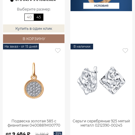
Выберите размер
:
40
45
Купить в один клик
В КОРЗИНУ
На заказ - от 15 дней
В наличии
Подвеска золотая 585 с
Серьги серебряные 925 мятый
фианитами 0400881М00770
металл 0212390-00245
от 9 484 ₽
-35%
14 590 ₽