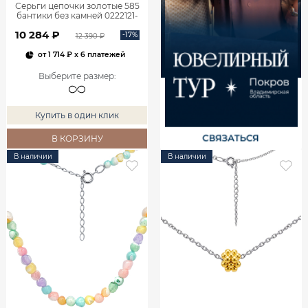
Серьги цепочки золотые 585
бантики без камней 0222121-
00240
10 284 ₽
-17%
12 390 ₽
от
1 714 ₽
x 6 платежей
Выберите размер
:
Купить в один клик
В КОРЗИНУ
В наличии
В наличии