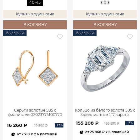
40-45
Купить в один клик
Купить в один клик
В КОРЗИНУ
В КОРЗИНУ
В наличии
В наличии
Серьги золотые 585 с
Кольцо из белого золота 585 с
фианитами 0202377М00770
бриллиантом 1,17 карата
0101859М06422
155 208 ₽
-7%
166 890 ₽
16 260 ₽
-17%
19 590 ₽
от
25 868 ₽
x 6 платежей
от
2 710 ₽
x 6 платежей