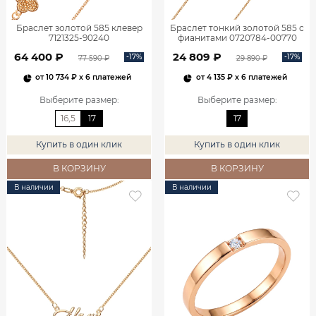
Браслет золотой 585 клевер
Браслет тонкий золотой 585 с
7121325-90240
фианитами 0720784-00770
64 400 ₽
24 809 ₽
-17%
-17%
77 590 ₽
29 890 ₽
от
10 734 ₽
x 6 платежей
от
4 135 ₽
x 6 платежей
Выберите размер
:
Выберите размер
:
16,5
17
17
Купить в один клик
Купить в один клик
В КОРЗИНУ
В КОРЗИНУ
В наличии
В наличии