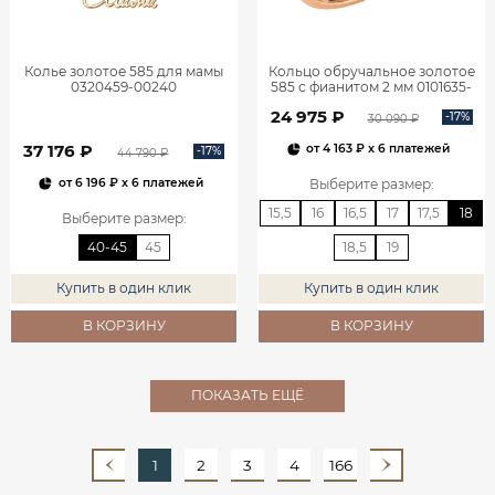
Колье золотое 585 для мамы
Кольцо обручальное золотое
0320459-00240
585 с фианитом 2 мм 0101635-
00770
24 975 ₽
-17%
30 090 ₽
37 176 ₽
от
4 163 ₽
x 6 платежей
-17%
44 790 ₽
Выберите размер
:
от
6 196 ₽
x 6 платежей
15,5
16
16,5
17
17,5
18
Выберите размер
:
40-45
45
18,5
19
Купить в один клик
Купить в один клик
В КОРЗИНУ
В КОРЗИНУ
ПОКАЗАТЬ ЕЩЁ
1
2
3
4
166