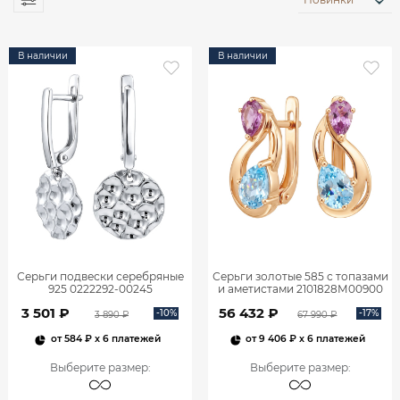
В наличии
В наличии
Серьги подвески серебряные
Серьги золотые 585 с топазами
925 0222292-00245
и аметистами 2101828М00900
3 501 ₽
56 432 ₽
-10%
-17%
3 890 ₽
67 990 ₽
от
584 ₽
x 6 платежей
от
9 406 ₽
x 6 платежей
Выберите размер
:
Выберите размер
: