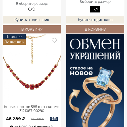
Выберите размер
:
Выберите размер
:
17,5
Купить в один клик
Купить в один клик
В КОРЗИНУ
В КОРЗИНУ
В наличии
Лучшая цена
Колье золотое 585 с гранатами
3121087-00290
48 289 ₽
-35%
74 290 ₽
от
8 049 ₽
x 6 платежей