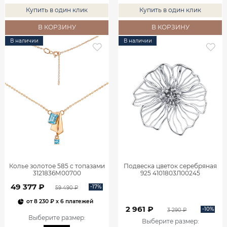
Купить в один клик
Купить в один клик
В КОРЗИНУ
В КОРЗИНУ
В наличии
В наличии
Колье золотое 585 с топазами
Подвеска цветок серебряная
3121836М00700
925 4101803Л00245
49 377 ₽
-17%
59 490 ₽
от
8 230 ₽
x 6 платежей
2 961 ₽
-10%
3 290 ₽
Выберите размер
:
Выберите размер
: