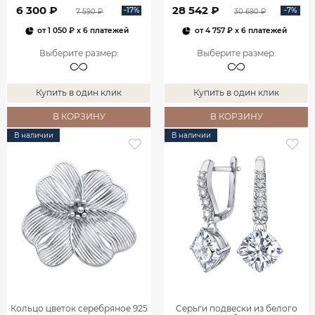
0800301М05432
6 300 ₽
28 542 ₽
-17%
-7%
7 590 ₽
30 690 ₽
от
1 050 ₽
x 6 платежей
от
4 757 ₽
x 6 платежей
Выберите размер
:
Выберите размер
:
Купить в один клик
Купить в один клик
В КОРЗИНУ
В КОРЗИНУ
В наличии
В наличии
Кольцо цветок серебряное 925
Серьги подвески из белого