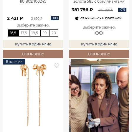
1101802Л00245
золота 585 с бриллиантами
2,06 карата 2101800М06442
381 756 ₽
-7%
410 490 ₽
2 421 ₽
-10%
от
63 626 ₽
x 6 платежей
2 690 ₽
Выберите размер
:
Выберите размер
:
16,5
17,5
18,5
19
20
Купить в один клик
Купить в один клик
В КОРЗИНУ
В КОРЗИНУ
В наличии