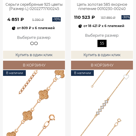
Серьги серебряные 925 цветы
Цепь золотая 585 якорное
(Размер L) 0202277Л00245
плетение 0010230-00240
110 523 ₽
-30%
157 890 ₽
4 851 ₽
-10%
5 390 ₽
от
18 421 ₽
x 6 платежей
от
809 ₽
x 6 платежей
Выберите размер
:
Выберите размер
:
55
Купить в один клик
Купить в один клик
В КОРЗИНУ
В КОРЗИНУ
В наличии
В наличии