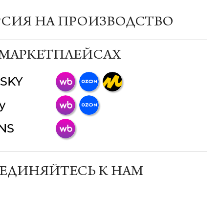
РСИЯ НА ПРОИЗВОДСТВО
 МАРКЕТПЛЕЙСАХ
SKY
ChatApp
y
online
INS
Мессенджеры
Свяжитесь с нами через любой удобный
мессенджер!
ЕДИНЯЙТЕСЬ К НАМ
Телеграм
Макс
ВКонтакте