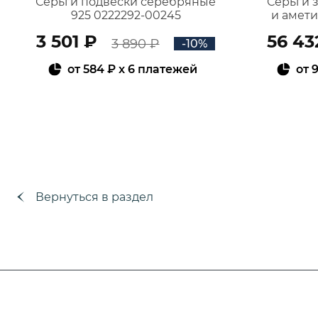
Серьги подвески серебряные
Серьги 
925 0222292-00245
и амет
3 501 ₽
56 43
3 890 ₽
-10%
от
584 ₽
x 6 платежей
от
9
В КОРЗИНУ
Вернуться в раздел