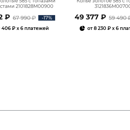
золотые 585 с топазами
Колье золотое 585 с 
истами 2101828М00900
3121836М0070
2 ₽
49 377 ₽
67 990 ₽
59 490 
-17%
 406 ₽
x 6 платежей
от
8 230 ₽
x 6 пл
В КОРЗИНУ
В КОРЗИНУ