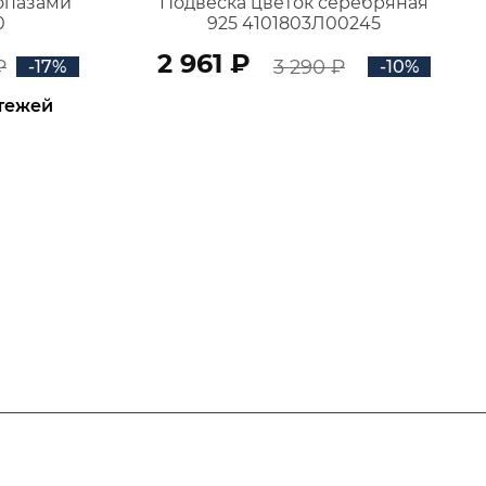
топазами
Подвеска цветок серебряная
0
925 4101803Л00245
2 961 ₽
₽
3 290 ₽
-17%
-10%
атежей
В КОРЗИНУ