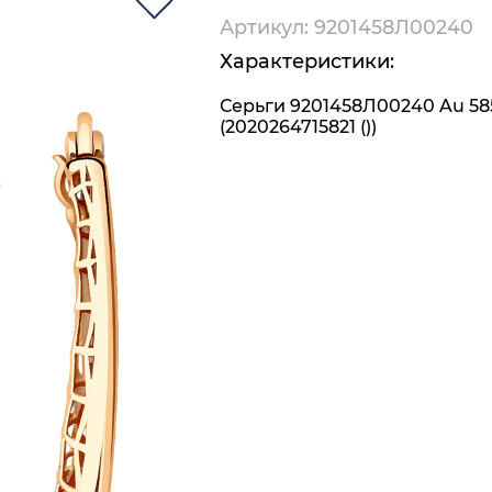
Артикул: 9201458Л00240
Характеристики:
Серьги 9201458Л00240 Au 58
(2020264715821 ())