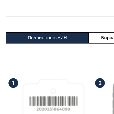
Подлинность УИН
Бирка