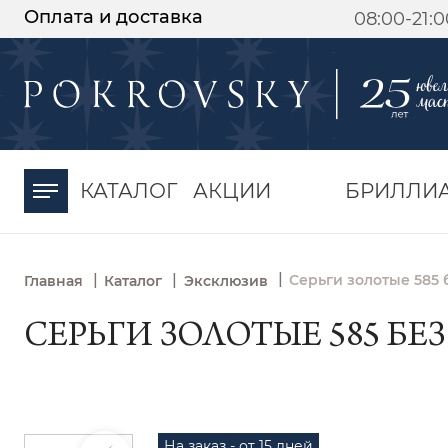
Оплата и доставка
08:00-21:
-30%
от 15 дней с
момента оплаты
КАТАЛОГ
АКЦИИ
БРИЛЛИ
|
|
|
Серьги золотые 585 
Главная
Каталог
Эксклюзив
СЕРЬГИ ЗОЛОТЫЕ 585 БЕЗ
На заказ - от 15 дней