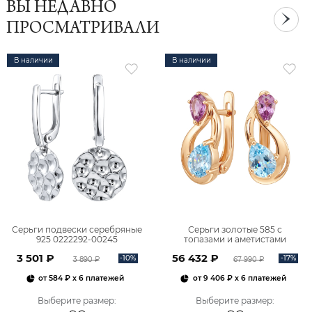
ВЫ НЕДАВНО
ПРОСМАТРИВАЛИ
В наличии
В наличии
Серьги подвески серебряные
Серьги золотые 585 с
925 0222292-00245
топазами и аметистами
2101828М00900
3 501 ₽
56 432 ₽
-10%
-17%
3 890 ₽
67 990 ₽
от
584 ₽
x 6 платежей
от
9 406 ₽
x 6 платежей
Выберите размер
:
Выберите размер
: