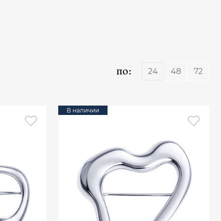
по:
24
48
72
В наличии