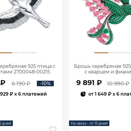
еребряная 925 птица с
Брошь серебряная 925
тами 2700048-00215
с кварцем и фиан
2700093-0477
 ₽
9 891 ₽
6 190 ₽
10 990 ₽
-10%
929 ₽
x 6 платежей
от
1 649 ₽
x 6 пла
В КОРЗИНУ
В КОРЗИНУ
15 дней
На заказ - от 15 дней