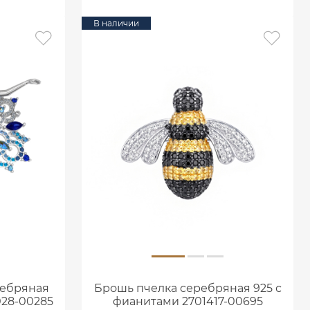
В наличии
ребряная
Брошь пчелка серебряная 925 с
028-00285
фианитами 2701417-00695