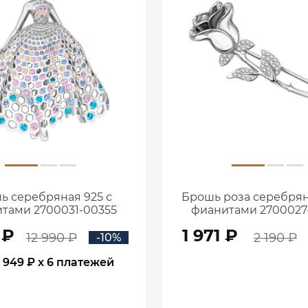
ь серебряная 925 с
Брошь роза серебрян
тами 2700031-00355
фианитами 2700027
 ₽
1 971 ₽
12 990 ₽
2 190 ₽
-10%
1 949 ₽
x 6 платежей
В КОРЗИНУ
В КОРЗИНУ