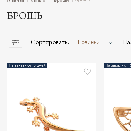
Брошь
Главная
Каталог
Броши
БРОШЬ
Сортировать:
На
Новинки
На заказ - от 15 дней
На заказ - от 