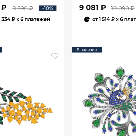
 ₽
9 081 ₽
8 890 ₽
10 090 ₽
-10%
1 334 ₽
x 6 платежей
от
1 514 ₽
x 6 пла
В КОРЗИНУ
В КОРЗИНУ
В наличии