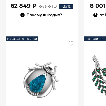
62 849 ₽
8 001
96 690 ₽
-35%
Почему выгодно?
от
В КОРЗИНУ
На заказ - от 15 дней
В наличии