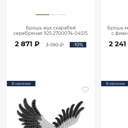
Брошь жук скарабей
Брошь м
серебряная 925 2700074-04515
с фиан
2 871 ₽
2 241
3 190 ₽
-10%
В КОРЗИНУ
В наличии
В наличии