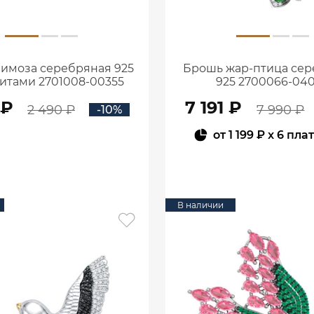
имоза серебряная 925
Брошь жар-птица се
итами 2701008-00355
925 2700066-04
 ₽
7 191 ₽
2 490 ₽
7 990 ₽
-10%
от
1 199 ₽
x 6 пла
В КОРЗИНУ
В КОРЗИНУ
В наличии