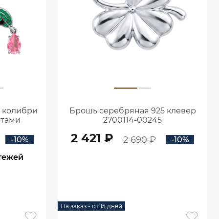
 колибри
Брошь серебряная 925 клевер
итами
2700114-00245
5
2 421 ₽
2 690 ₽
-10%
-10%
тежей
В КОРЗИНУ
На заказ - от 15 дней