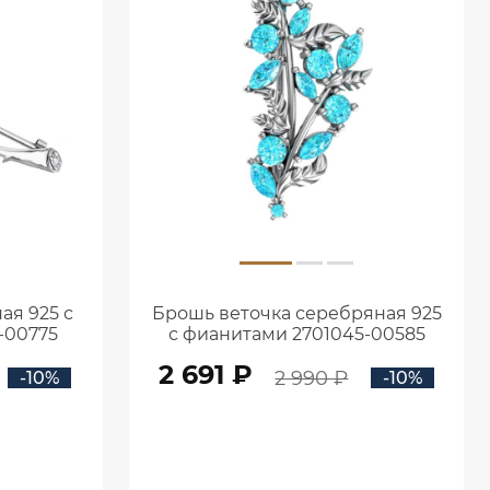
ая 925 с
Брошь веточка серебряная 925
-00775
с фианитами 2701045-00585
2 691 ₽
2 990 ₽
-10%
-10%
В КОРЗИНУ