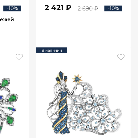
2 421 ₽
2 690 ₽
-10%
-10%
тежей
В КОРЗИНУ
В наличии