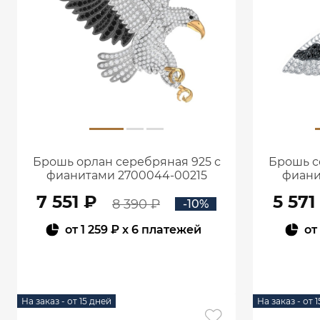
Брошь орлан серебряная 925 с
Брошь с
фианитами 2700044-00215
фиани
7 551 ₽
5 571
8 390 ₽
-10%
от
1 259 ₽
x 6 платежей
от
В КОРЗИНУ
На заказ - от 15 дней
На заказ - от 