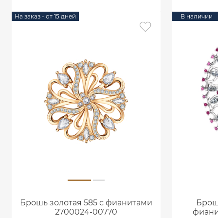
На заказ - от 15 дней
В наличии
Брошь золотая 585 с фианитами
Брош
2700024-00770
фиани