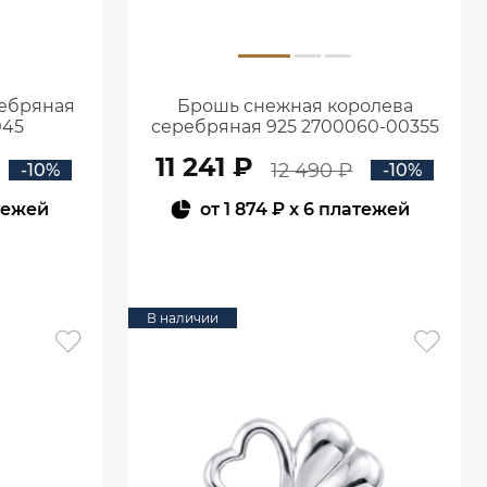
ребряная
Брошь снежная королева
045
серебряная 925 2700060-00355
11 241 ₽
12 490 ₽
-10%
-10%
тежей
от
1 874 ₽
x 6 платежей
В КОРЗИНУ
В наличии