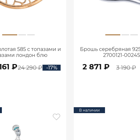
лотая 585 с топазами и
Брошь серебряная 925
азами лондон блю
2700121-00245
2701823М01550
161 ₽
2 871 ₽
24 290 ₽
3 190 ₽
-17%
В КОРЗИНУ
В КОРЗИНУ
В наличии