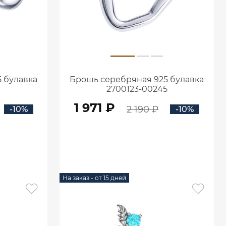
 булавка
Брошь серебряная 925 булавка
2700123-00245
1 971 ₽
2 190 ₽
-10%
-10%
В КОРЗИНУ
На заказ - от 15 дней