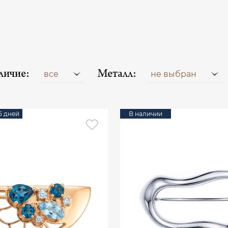
личие:
Металл:
все
не выбран
15 дней
В наличии