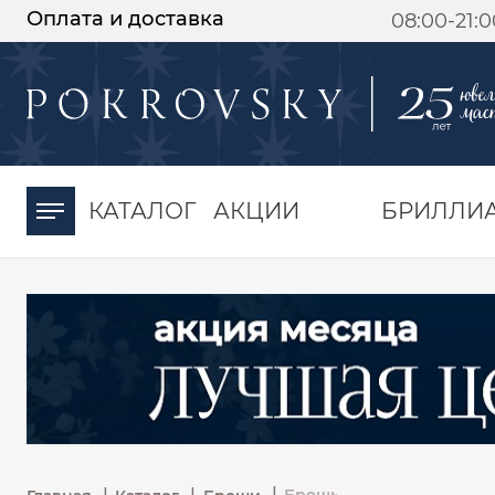
Оплата и доставка
08:00-21:
-30%
от 15 дней с
момента оплаты
КАТАЛОГ
АКЦИИ
БРИЛЛИ
|
|
|