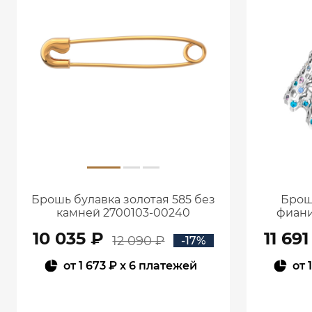
Брошь булавка золотая 585 без
Брош
камней 2700103-00240
фиани
10 035 ₽
11 691
12 090 ₽
-17%
от
1 673 ₽
x 6 платежей
от
В КОРЗИНУ