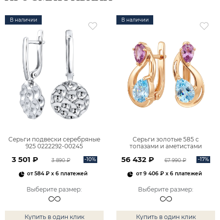
В наличии
В наличии
Серьги подвески серебряные
Серьги золотые 585 с
925 0222292-00245
топазами и аметистами
2101828М00900
3 501 ₽
56 432 ₽
-10%
-17%
3 890 ₽
67 990 ₽
от
584 ₽
x 6 платежей
от
9 406 ₽
x 6 платежей
Выберите размер
:
Выберите размер
:
Купить в один клик
Купить в один клик