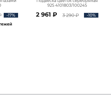
топазами
Подвеска цветок серебряная
0
925 4101803Л00245
2 961 ₽
₽
3 290 ₽
-17%
-10%
атежей
В КОРЗИНУ