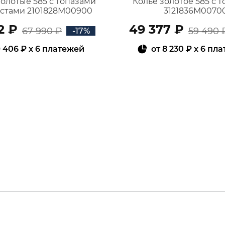
золотые 585 с топазами
Колье золотое 585 с 
истами 2101828М00900
3121836М0070
2 ₽
49 377 ₽
67 990 ₽
59 490 
-17%
 406 ₽
x 6 платежей
от
8 230 ₽
x 6 пл
В КОРЗИНУ
В КОРЗИНУ