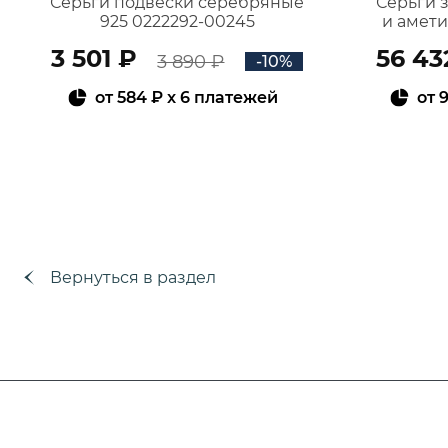
Серьги подвески серебряные
Серьги 
925 0222292-00245
и амет
3 501 ₽
56 43
3 890 ₽
-10%
от
584 ₽
x 6 платежей
от
9
В КОРЗИНУ
Вернуться в раздел