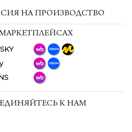
РСИЯ НА ПРОИЗВОДСТВО
 МАРКЕТПЛЕЙСАХ
SKY
ChatApp
y
online
INS
Мессенджеры
Свяжитесь с нами через любой удобный
мессенджер!
ЕДИНЯЙТЕСЬ К НАМ
Телеграм
Макс
ВКонтакте