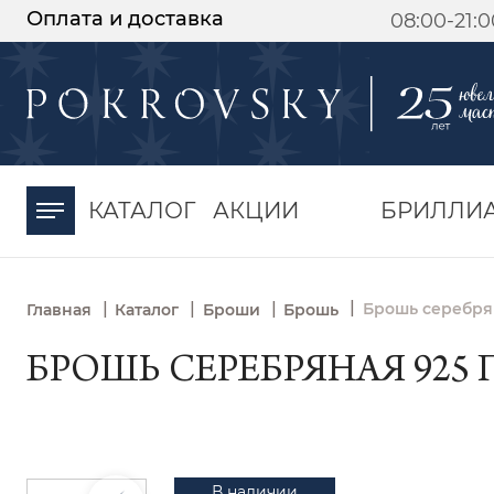
Оплата и доставка
08:00-21:
-30%
от 15 дней с
момента оплаты
КАТАЛОГ
АКЦИИ
БРИЛЛИ
|
|
|
|
Брошь серебрян
Главная
Каталог
Броши
Брошь
БРОШЬ СЕРЕБРЯНАЯ 925 
В наличии