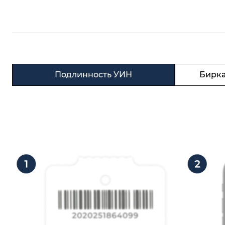
Подлинность УИН
Бирка