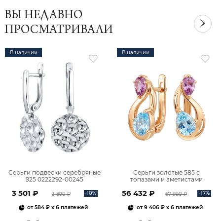
ВЫ НЕДАВНО
ПРОСМАТРИВАЛИ
В наличии
В наличии
Серьги подвески серебряные
Серьги золотые 585 с
925 0222292-00245
топазами и аметистами
2101828М00900
3 501 ₽
56 432 ₽
-10%
-17%
3 890 ₽
67 990 ₽
от
584 ₽
x 6 платежей
от
9 406 ₽
x 6 платежей