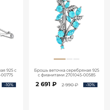
ая 925 с
Брошь веточка серебряная 925
-00775
с фианитами 2701045-00585
2 691 ₽
2 990 ₽
-10%
-10%
В КОРЗИНУ