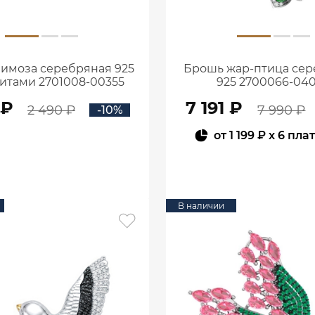
имоза серебряная 925
Брошь жар-птица се
итами 2701008-00355
925 2700066-04
 ₽
7 191 ₽
2 490 ₽
7 990 ₽
-10%
от
1 199 ₽
x 6 пла
В КОРЗИНУ
В КОРЗИНУ
В наличии