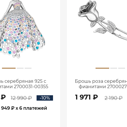
ь серебряная 925 с
Брошь роза серебрян
тами 2700031-00355
фианитами 2700027
 ₽
1 971 ₽
12 990 ₽
2 190 ₽
-10%
1 949 ₽
x 6 платежей
В КОРЗИНУ
В КОРЗИНУ