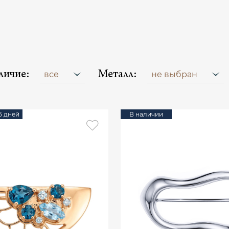
личие:
Металл:
все
не выбран
15 дней
В наличии