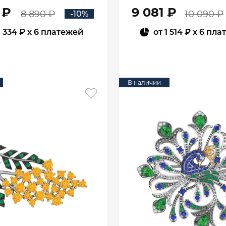
 ₽
9 081 ₽
8 890 ₽
10 090 ₽
-10%
1 334 ₽
x 6 платежей
от
1 514 ₽
x 6 пла
В КОРЗИНУ
В КОРЗИНУ
В наличии