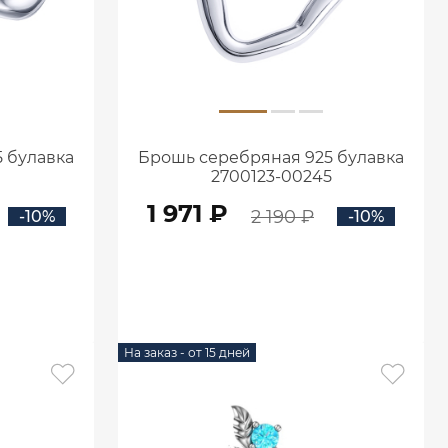
 булавка
Брошь серебряная 925 булавка
2700123-00245
1 971 ₽
2 190 ₽
-10%
-10%
В КОРЗИНУ
На заказ - от 15 дней