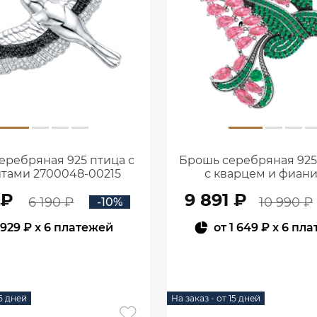
еребряная 925 птица с
Брошь серебряная 925
тами 2700048-00215
с кварцем и фиан
2700093-0477
 ₽
9 891 ₽
6 190 ₽
10 990 ₽
-10%
929 ₽
x 6 платежей
от
1 649 ₽
x 6 пла
В КОРЗИНУ
В КОРЗИНУ
15 дней
На заказ - от 15 дней