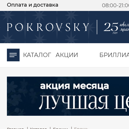
Оплата и доставка
08:00-21:
-30%
от 15 дней с
момента оплаты
КАТАЛОГ
АКЦИИ
БРИЛЛИ
|
|
|