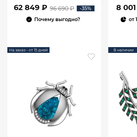
62 849 ₽
8 001
96 690 ₽
-35%
Почему выгодно?
от
В КОРЗИНУ
На заказ - от 15 дней
В наличии