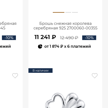
ребряная
Брошь снежная королева
045
серебряная 925 2700060-00355
11 241 ₽
12 490 ₽
-10%
-10%
тежей
от
1 874 ₽
x 6 платежей
В КОРЗИНУ
В наличии