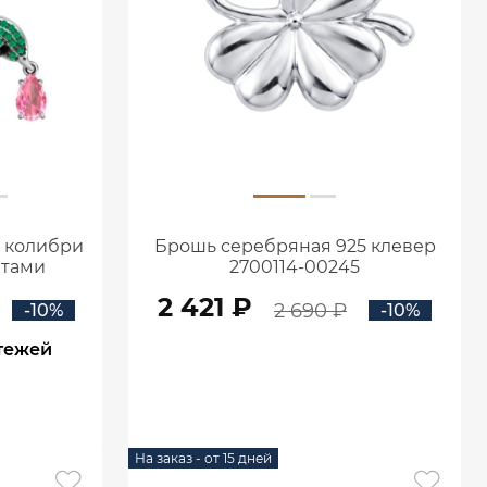
 колибри
Брошь серебряная 925 клевер
итами
2700114-00245
5
2 421 ₽
2 690 ₽
-10%
-10%
тежей
В КОРЗИНУ
На заказ - от 15 дней