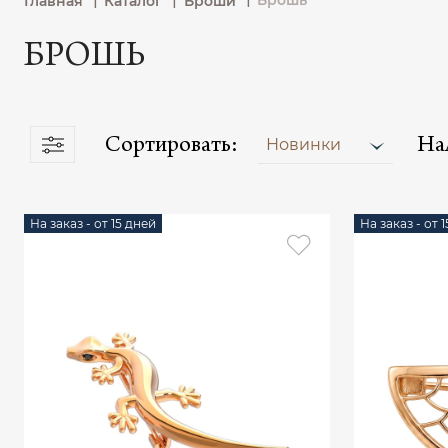
Брошь
Главная
Каталог
Броши
БРОШЬ
Сортировать:
На
Новинки
На заказ - от 15 дней
На заказ - от 