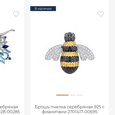
В наличии
ребряная
Брошь пчелка серебряная 925 с
028-00285
фианитами 2701417-00695