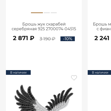
Брошь жук скарабей
Брошь м
серебряная 925 2700074-04515
с фиан
2 871 ₽
2 241
3 190 ₽
-10%
В КОРЗИНУ
В наличии
В наличии