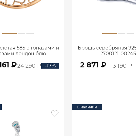
лотая 585 с топазами и
Брошь серебряная 925
азами лондон блю
2700121-00245
2701823М01550
161 ₽
2 871 ₽
24 290 ₽
3 190 ₽
-17%
В КОРЗИНУ
В КОРЗИНУ
В наличии