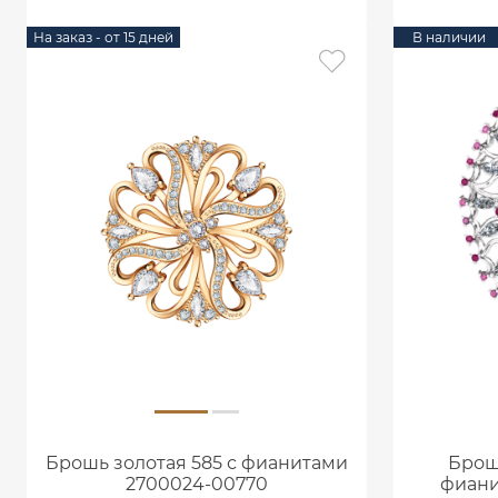
На заказ - от 15 дней
В наличии
Брошь золотая 585 с фианитами
Брош
2700024-00770
фиани