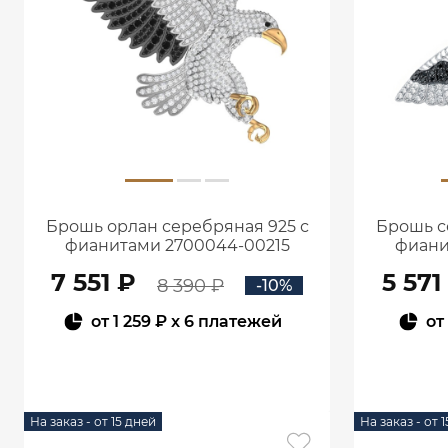
Брошь орлан серебряная 925 с
Брошь с
фианитами 2700044-00215
фиани
7 551 ₽
5 571
8 390 ₽
-10%
от
1 259 ₽
x 6 платежей
от
В КОРЗИНУ
На заказ - от 15 дней
На заказ - от 