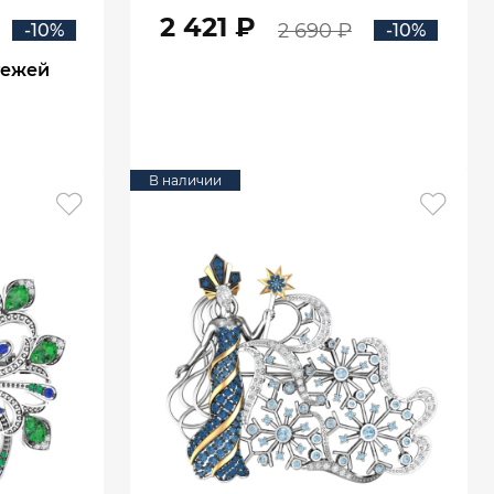
2 421 ₽
2 690 ₽
-10%
-10%
тежей
В КОРЗИНУ
В наличии