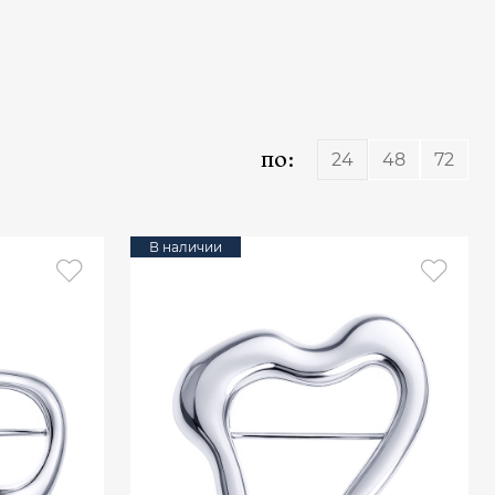
по:
24
48
72
В наличии