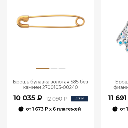
Брошь булавка золотая 585 без
Брош
камней 2700103-00240
фиани
10 035 ₽
11 691
12 090 ₽
-17%
от
1 673 ₽
x 6 платежей
от
В КОРЗИНУ