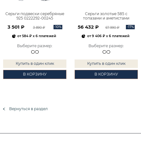
Серьги подвески серебряные
Серьги золотые 585 с
925 0222292-00245
топазами и аметистами
2101828М00900
3 501 ₽
56 432 ₽
-10%
-17%
3 890 ₽
67 990 ₽
от
584 ₽
x 6 платежей
от
9 406 ₽
x 6 платежей
Выберите размер
:
Выберите размер
:
Купить в один клик
Купить в один клик
В КОРЗИНУ
В КОРЗИНУ
Вернуться в раздел