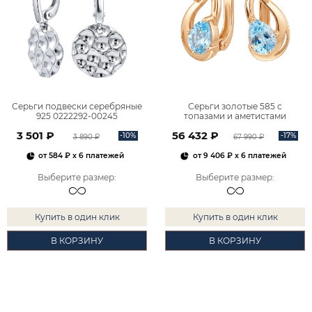
Серьги подвески серебряные
Серьги золотые 585 с
925 0222292-00245
топазами и аметистами
2101828М00900
3 501 ₽
56 432 ₽
-10%
-17%
3 890 ₽
67 990 ₽
от
584 ₽
x 6 платежей
от
9 406 ₽
x 6 платежей
Выберите размер
:
Выберите размер
:
Купить в один клик
Купить в один клик
В КОРЗИНУ
В КОРЗИНУ