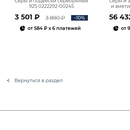
Серьги подвески серебряные
Серьги 
925 0222292-00245
и амет
3 501 ₽
56 43
3 890 ₽
-10%
от
584 ₽
x 6 платежей
от
9
В КОРЗИНУ
Вернуться в раздел