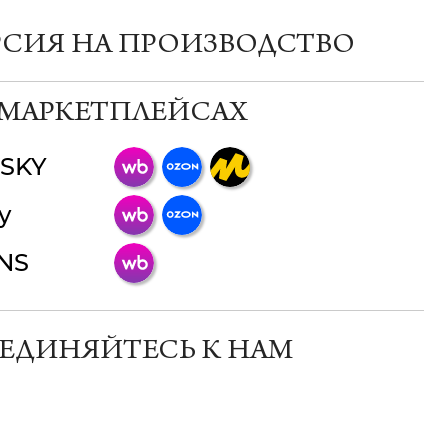
РСИЯ НА ПРОИЗВОДСТВО
 МАРКЕТПЛЕЙСАХ
SKY
ChatApp
y
online
INS
Мессенджеры
Свяжитесь с нами через любой удобный
мессенджер!
ЕДИНЯЙТЕСЬ К НАМ
Телеграм
Макс
ВКонтакте