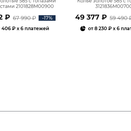
золотые 585 с топазами
Колье золотое 585 с 
истами 2101828М00900
3121836М0070
2 ₽
49 377 ₽
67 990 ₽
59 490 
-17%
 406 ₽
x 6 платежей
от
8 230 ₽
x 6 пл
В КОРЗИНУ
В КОРЗИНУ