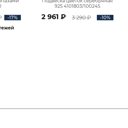
топазами
Подвеска цветок серебряная
0
925 4101803Л00245
2 961 ₽
₽
3 290 ₽
-17%
-10%
атежей
В КОРЗИНУ