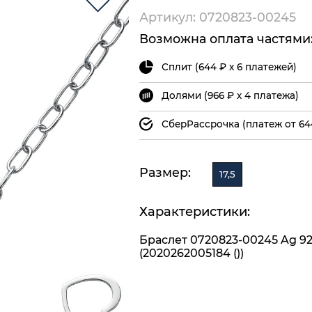
Артикул: 0720823-00245
Возможна оплата частями
Сплит (644 ₽ х 6 платежей)
Долями (966 ₽ х 4 платежа)
СберРассрочка (платеж от 64
Размер:
17,5
Характеристики:
Браслет 0720823-00245 Ag 9
(2020262005184 ())