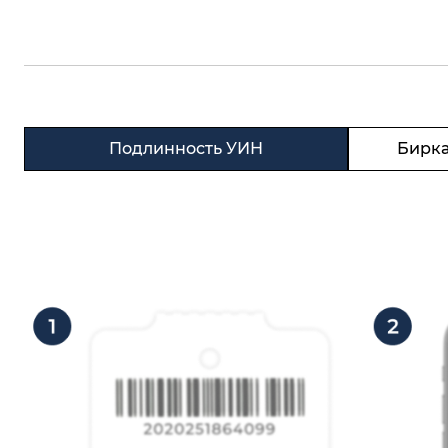
Подлинность УИН
Бирка