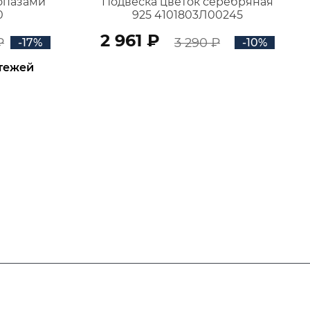
топазами
Подвеска цветок серебряная
0
925 4101803Л00245
2 961 ₽
₽
3 290 ₽
-17%
-10%
атежей
В КОРЗИНУ