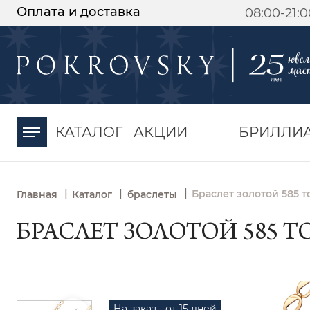
Оплата и доставка
08:00-21:
-30%
от 15 дней с
момента оплаты
КАТАЛОГ
АКЦИИ
БРИЛЛИ
|
|
|
Браслет золотой 585 т
Главная
Каталог
браслеты
БРАСЛЕТ ЗОЛОТОЙ 585 ТО
На заказ - от 15 дней