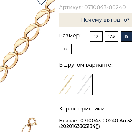
Артикул: 0710043-00240
Почему выгодно?
Размер:
17
17,5
18
19
В другом варианте:
Характеристики:
Браслет 0710043-00240 Au 5
(2020163365134())