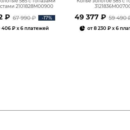
золотые 585 с топазами
Колье золотое 585 с 
истами 2101828М00900
3121836М0070
2 ₽
49 377 ₽
67 990 ₽
59 490 
-17%
 406 ₽
x 6 платежей
от
8 230 ₽
x 6 пл
В КОРЗИНУ
В КОРЗИНУ