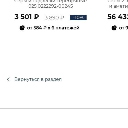
Серьги подвески серебряные
Серьги 
925 0222292-00245
и амет
3 501 ₽
56 43
3 890 ₽
-10%
от
584 ₽
x 6 платежей
от
9
В КОРЗИНУ
Вернуться в раздел