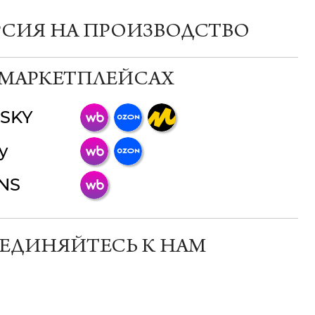
РСИЯ НА ПРОИЗВОДСТВО
 МАРКЕТПЛЕЙСАХ
SKY
ChatApp
y
online
INS
Мессенджеры
Свяжитесь с нами через любой удобный
мессенджер!
ЕДИНЯЙТЕСЬ К НАМ
Телеграм
Макс
ВКонтакте