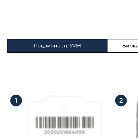
Подлинность УИН
Бирка