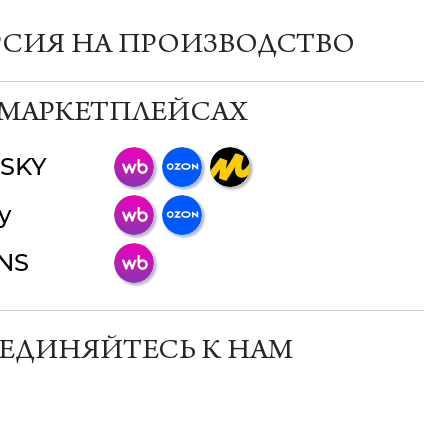
РСИЯ НА ПРОИЗВОДСТВО
 МАРКЕТПЛЕЙСАХ
SKY
ChatApp
y
online
INS
Мессенджеры
Свяжитесь с нами через любой удобный
мессенджер!
ЕДИНЯЙТЕСЬ К НАМ
Телеграм
Макс
ВКонтакте