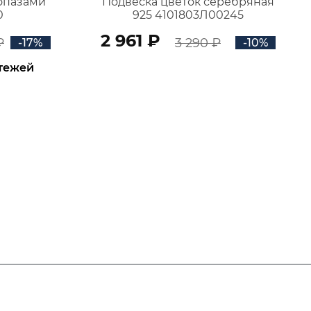
топазами
Подвеска цветок серебряная
0
925 4101803Л00245
2 961 ₽
₽
3 290 ₽
-17%
-10%
атежей
В КОРЗИНУ