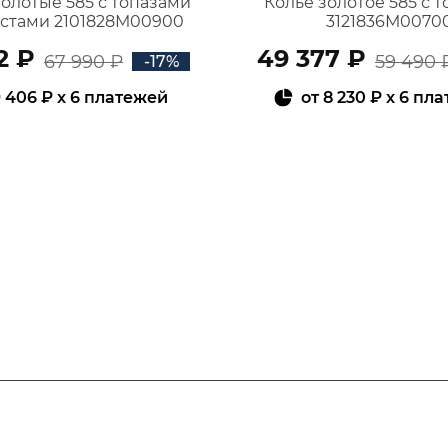
золотые 585 с топазами
Колье золотое 585 с 
истами 2101828М00900
3121836М0070
2 ₽
49 377 ₽
67 990 ₽
59 490 
-17%
 406 ₽
x 6 платежей
от
8 230 ₽
x 6 пл
В КОРЗИНУ
В КОРЗИНУ