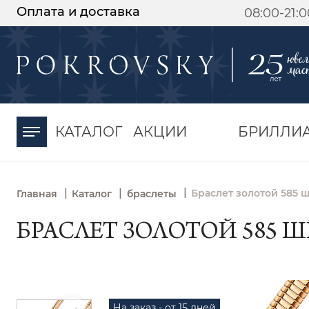
Оплата и доставка
08:00-21:
-30%
от 15 дней с
момента оплаты
КАТАЛОГ
АКЦИИ
БРИЛЛИ
|
|
|
Браслет золотой 585 
Главная
Каталог
браслеты
БРАСЛЕТ ЗОЛОТОЙ 585 Ш
На заказ - от 15 дней