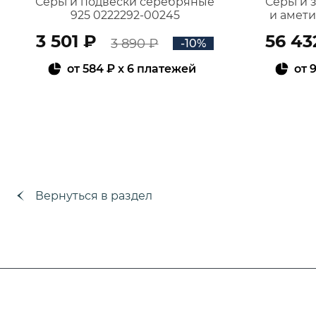
Серьги подвески серебряные
Серьги 
925 0222292-00245
и амет
3 501 ₽
56 43
3 890 ₽
-10%
от
584 ₽
x 6 платежей
от
9
В КОРЗИНУ
Вернуться в раздел