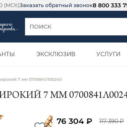
8 800 333 7
00 (МСК)
Заказать обратный звонок
АНТЫ
ЭКСКЛЮЗИВ
УСЛУГИ
широкий 7 мм 0700841Л00240
ИРОКИЙ 7 ММ 0700841Л002
76 304 ₽
117 390 ₽