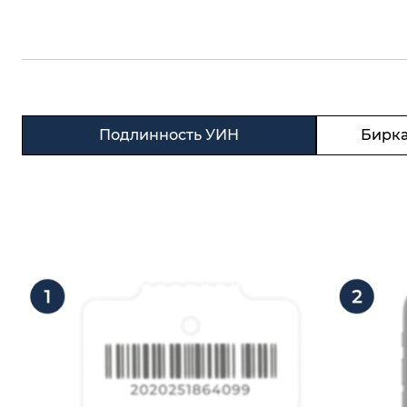
Подлинность УИН
Бирка