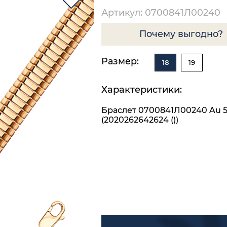
Артикул: 0700841Л00240
Почему выгодно?
Размер:
18
19
Характеристики:
Браслет 0700841Л00240 Au 
(2020262642624 ())