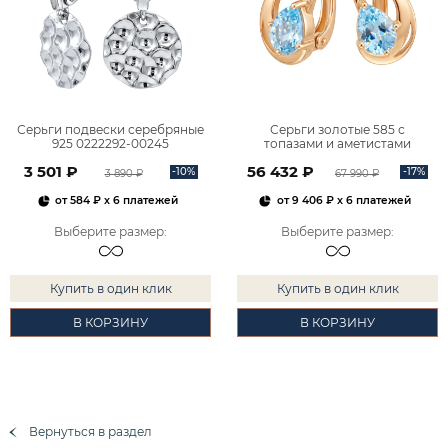
Серьги подвески серебряные
Серьги золотые 585 с
925 0222292-00245
топазами и аметистами
2101828М00900
3 501 ₽
56 432 ₽
-10%
-17%
3 890 ₽
67 990 ₽
от
584 ₽
x 6 платежей
от
9 406 ₽
x 6 платежей
Выберите размер
:
Выберите размер
:
Купить в один клик
Купить в один клик
В КОРЗИНУ
В КОРЗИНУ
Вернуться в раздел