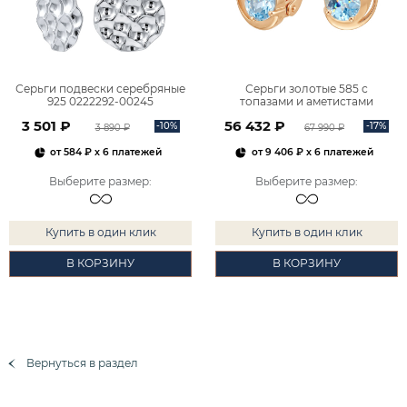
Серьги подвески серебряные
Серьги золотые 585 с
925 0222292-00245
топазами и аметистами
2101828М00900
3 501 ₽
56 432 ₽
-10%
-17%
3 890 ₽
67 990 ₽
от
584 ₽
x 6 платежей
от
9 406 ₽
x 6 платежей
Выберите размер
:
Выберите размер
:
Купить в один клик
Купить в один клик
В КОРЗИНУ
В КОРЗИНУ
Вернуться в раздел