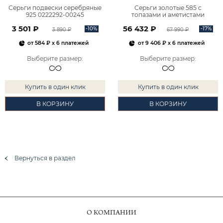
Серьги подвески серебряные
Серьги золотые 585 с
925 0222292-00245
топазами и аметистами
2101828М00900
3 501 ₽
56 432 ₽
-10%
-17%
3 890 ₽
67 990 ₽
от
584 ₽
x 6 платежей
от
9 406 ₽
x 6 платежей
Выберите размер
:
Выберите размер
:
Купить в один клик
Купить в один клик
В КОРЗИНУ
В КОРЗИНУ
Вернуться в раздел
О КОМПАНИИ