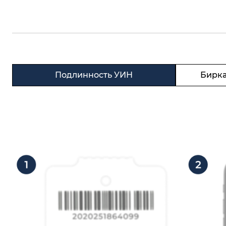
Подлинность УИН
Бирка