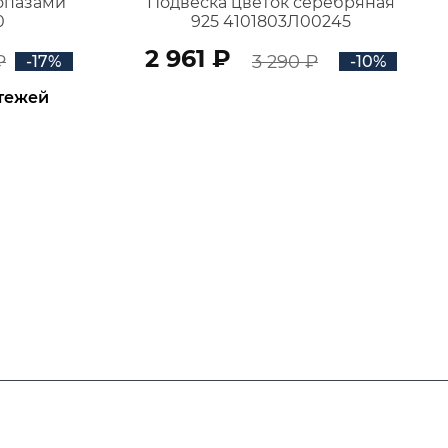
топазами
Подвеска цветок серебряная
0
925 4101803Л00245
2 961 ₽
₽
3 290 ₽
-17%
-10%
атежей
В КОРЗИНУ