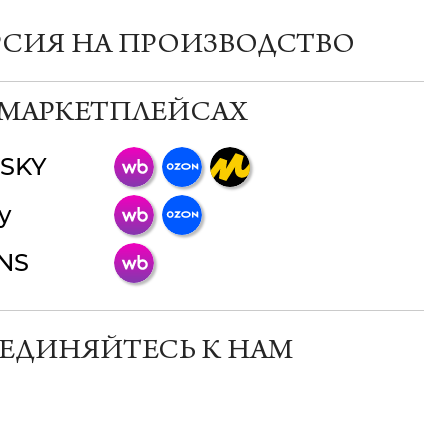
РСИЯ НА ПРОИЗВОДСТВО
 МАРКЕТПЛЕЙСАХ
SKY
ChatApp
y
online
INS
Мессенджеры
Свяжитесь с нами через любой удобный
мессенджер!
ЕДИНЯЙТЕСЬ К НАМ
Телеграм
Макс
ВКонтакте