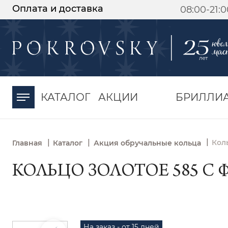
Оплата и доставка
08:00-21:
-30%
от 15 дней с
момента оплаты
КАТАЛОГ
АКЦИИ
БРИЛЛИ
|
|
|
Кол
Главная
Каталог
Акция обручальные кольца
КОЛЬЦО ЗОЛОТОЕ 585 С 
На заказ - от 15 дней