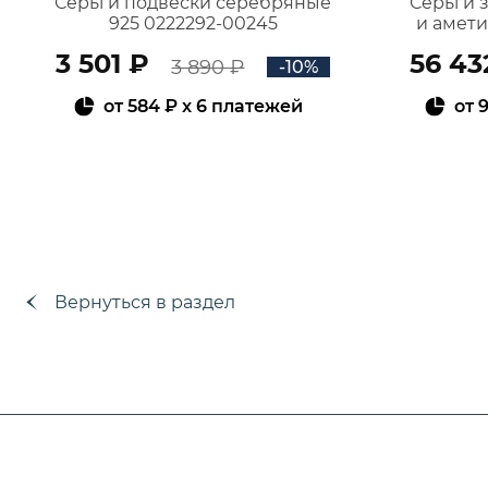
Серьги подвески серебряные
Серьги 
925 0222292-00245
и амет
3 501 ₽
56 43
3 890 ₽
-10%
от
584 ₽
x 6 платежей
от
9
В КОРЗИНУ
Вернуться в раздел