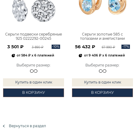
Серьги подвески серебряные
Серьги золотые 585 с
925 0222292-00245
топазами и аметистами
2101828М00900
3 501 ₽
56 432 ₽
-10%
-17%
3 890 ₽
67 990 ₽
от
584 ₽
x 6 платежей
от
9 406 ₽
x 6 платежей
Выберите размер
:
Выберите размер
:
Купить в один клик
Купить в один клик
В КОРЗИНУ
В КОРЗИНУ
Вернуться в раздел