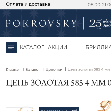
Оплата и доставка
08:00-21:
-30%
от 15 дней с
момента оплаты
КАТАЛОГ
АКЦИИ
БРИЛЛИ
|
|
|
Цепь золотая 585 4 мм
Главная
Каталог
Цепочки
ЦЕПЬ ЗОЛОТАЯ 585 4 ММ 0
На заказ - от 15 дней