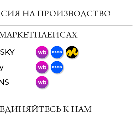
РСИЯ НА ПРОИЗВОДСТВО
 МАРКЕТПЛЕЙСАХ
SKY
ChatApp
y
online
INS
Мессенджеры
Свяжитесь с нами через любой удобный
мессенджер!
ЕДИНЯЙТЕСЬ К НАМ
Телеграм
Макс
ВКонтакте