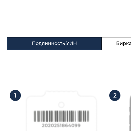
Подлинность УИН
Бирка