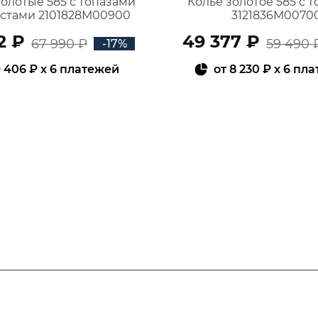
золотые 585 с топазами
Колье золотое 585 с 
истами 2101828М00900
3121836М0070
2 ₽
49 377 ₽
67 990 ₽
59 490 
-17%
 406 ₽
x 6 платежей
от
8 230 ₽
x 6 пл
В КОРЗИНУ
В КОРЗИНУ