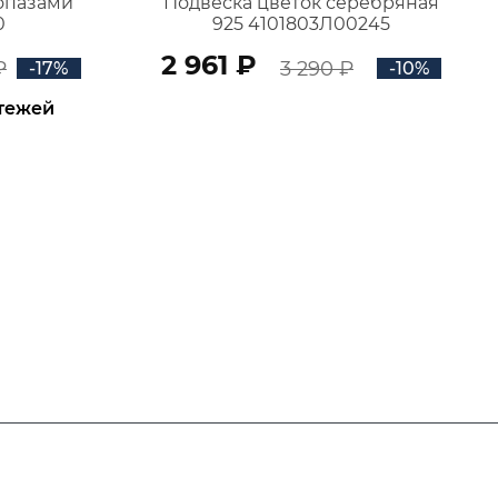
топазами
Подвеска цветок серебряная
0
925 4101803Л00245
2 961 ₽
₽
3 290 ₽
-17%
-10%
атежей
В КОРЗИНУ