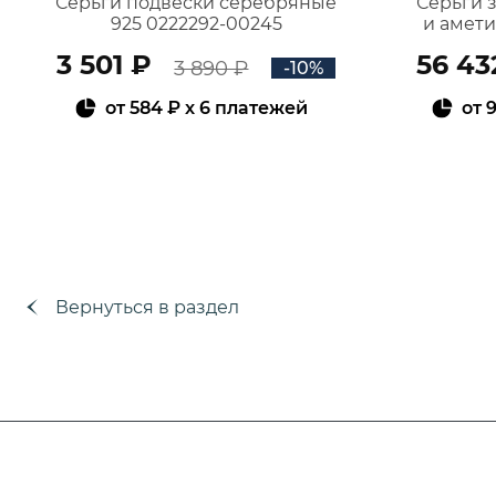
Серьги подвески серебряные
Серьги 
925 0222292-00245
и амет
3 501 ₽
56 43
3 890 ₽
-10%
от
584 ₽
x 6 платежей
от
9
В КОРЗИНУ
Вернуться в раздел