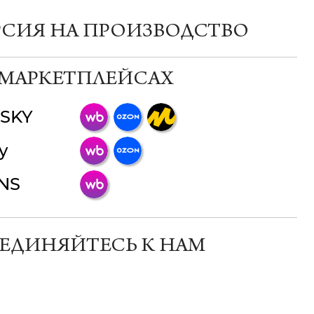
РСИЯ НА ПРОИЗВОДСТВО
 МАРКЕТПЛЕЙСАХ
SKY
ChatApp
y
online
INS
Мессенджеры
Свяжитесь с нами через любой удобный
мессенджер!
ЕДИНЯЙТЕСЬ К НАМ
Телеграм
Макс
ВКонтакте