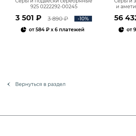
Серьги подвески серебряные
Серьги 
925 0222292-00245
и амет
3 501 ₽
56 43
3 890 ₽
-10%
от
584 ₽
x 6 платежей
от
9
В КОРЗИНУ
Вернуться в раздел