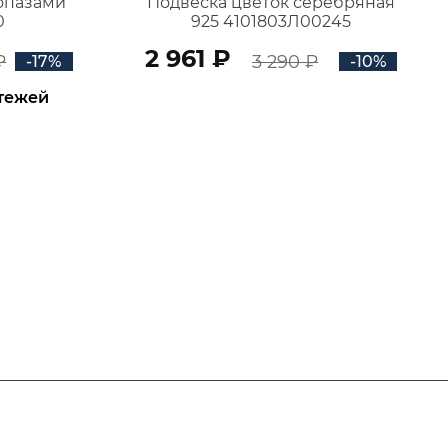
топазами
Подвеска цветок серебряная
0
925 4101803Л00245
2 961 ₽
₽
3 290 ₽
-17%
-10%
атежей
В КОРЗИНУ