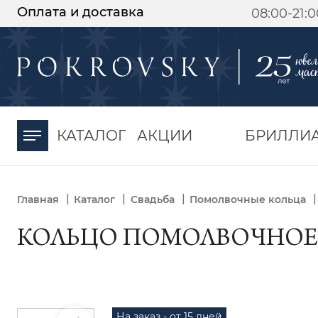
Оплата и доставка
08:00-21:
-30%
от 15 дней с
момента оплаты
КАТАЛОГ
АКЦИИ
БРИЛЛИ
|
|
|
|
Главная
Каталог
Свадьба
Помолвочные кольца
КОЛЬЦО ПОМОЛВОЧНОЕ З
На заказ - от 15 дней