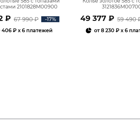
золотые 585 с топазами
Колье золотое 585 с 
истами 2101828М00900
3121836М0070
2 ₽
49 377 ₽
67 990 ₽
59 490 
-17%
 406 ₽
x 6 платежей
от
8 230 ₽
x 6 пл
В КОРЗИНУ
В КОРЗИНУ