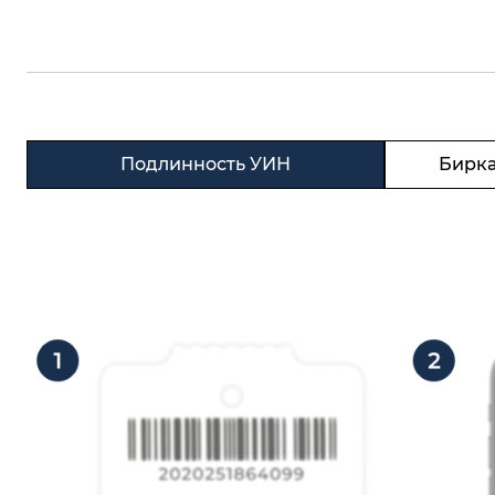
Подлинность УИН
Бирка